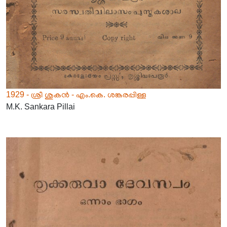
1929 - ശ്രീ ശുകൻ - എം.കെ. ശങ്കരപ്പിള്ള
M.K. Sankara Pillai