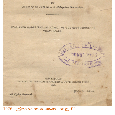
1926 - ശ്രീമദ് ഭാഗവതം ഭാഷാ - വാള്യം 02