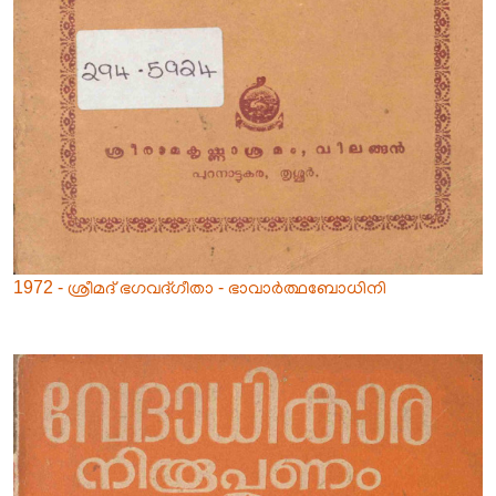
1972 - ശ്രീമദ് ഭഗവദ്ഗീതാ - ഭാവാർത്ഥബോധിനി