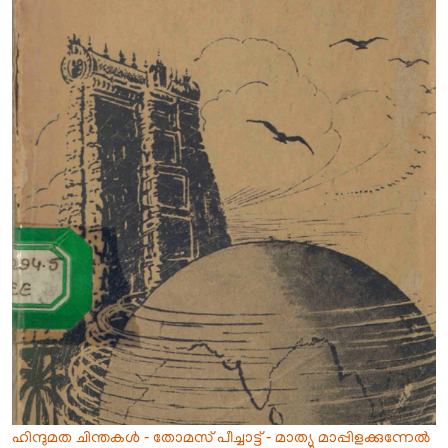
ഹിന്ദുമത ചിന്തകൾ - തോമസ് പീച്ചാട്ട് - മാത്യു മാപ്പിളക്കുന്നേൽ