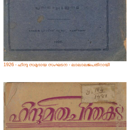
1926 - ഹിന്ദു സമുദായ സംഘടന - ലാലാലജപതിറായി