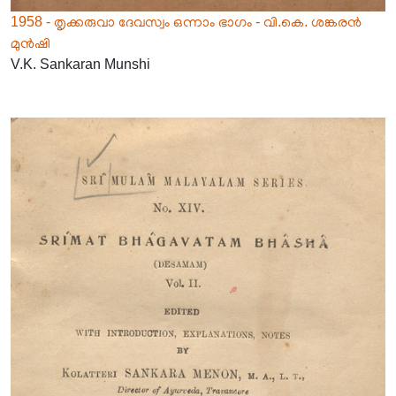
1958 - തൃക്കരുവാ ദേവസ്വം ഒന്നാം ഭാഗം - വി.കെ. ശങ്കരൻ
മുൻഷി
V.K. Sankaran Munshi