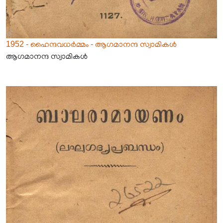
1952 - ഹൈന്ദവധർമ്മം - ആഗമാനന്ദ സ്വാമികൾ
ആഗമാനന്ദ സ്വാമികൾ