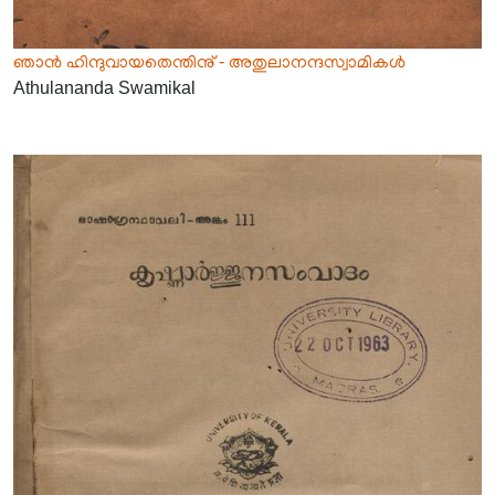
ഞാൻ ഹിന്ദുവായതെന്തിനു് - അതുലാനന്ദസ്വാമികൾ
Athulananda Swamikal