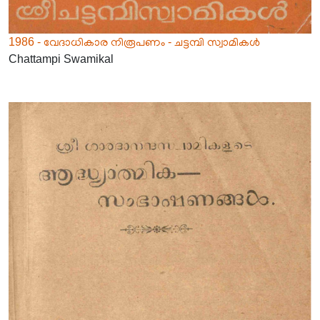
1986 - വേദാധികാര നിരൂപണം - ചട്ടമ്പി സ്വാമികൾ
Chattampi Swamikal