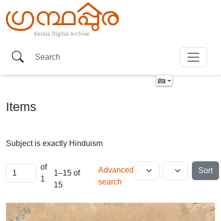
Items
Subject is exactly
Hinduism
of
Advanced
Sort
1–15 of
1
search
15