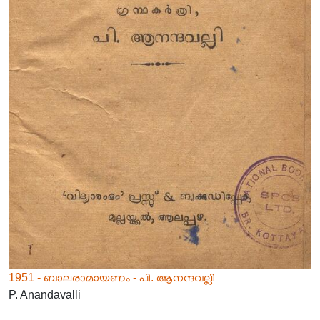
1951 - ബാലരാമായണം - പി. ആനന്ദവല്ലി
P. Anandavalli