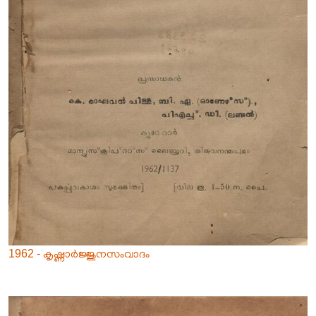
1962 - കൃഷ്ണാർജ്ജുനസംവാദം