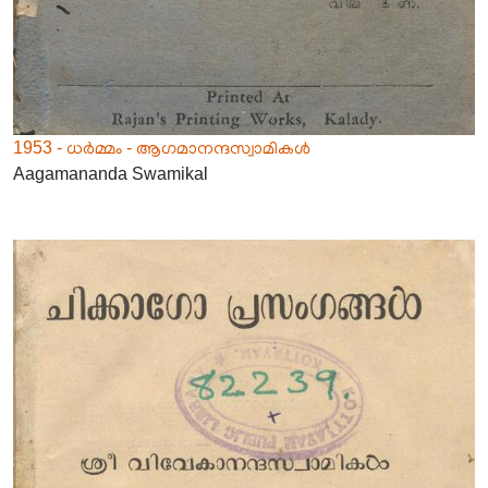
1953 - ധർമ്മം - ആഗമാനന്ദസ്വാമികൾ
Aagamananda Swamikal