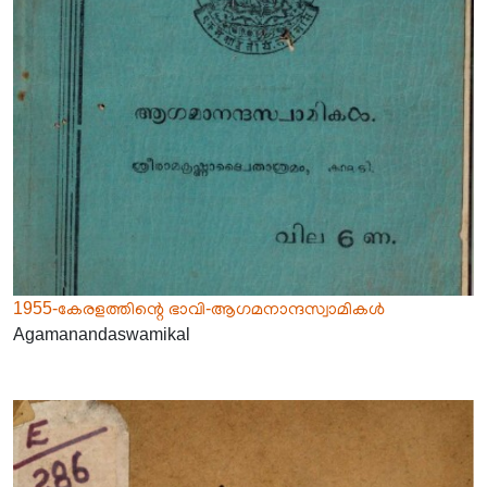
1955-കേരളത്തിന്റെ ഭാവി-ആഗമനാന്ദസ്വാമികൾ
Agamanandaswamikal