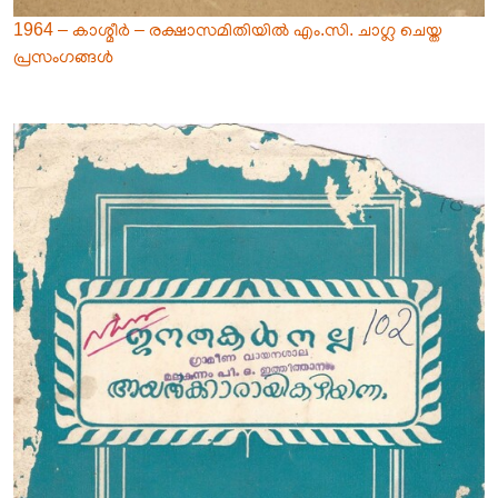
1964 – കാശ്മീർ – രക്ഷാസമിതിയിൽ എം.സി. ചാഗ്ല ചെയ്ത
പ്രസംഗങ്ങൾ