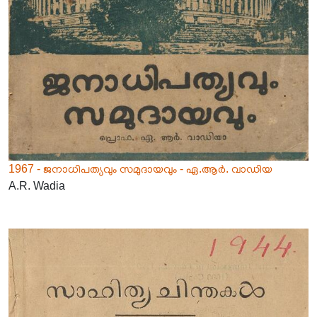
1967 - ജനാധിപത്യവും സമുദായവും - ഏ.ആർ. വാഡിയ
A.R. Wadia