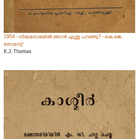
1954 - നിയമസഭയിൽ ഞാൻ എന്തു പറഞ്ഞു? - കെ.ജെ.
തോമസു്
K.J. Thomas