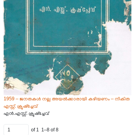
1959 – ജനതകൾ നല്ല അയൽക്കാരായി കഴിയണം – നികിത
എസ്സ്. ക്രൂഷ്‌ച്ചേവ്
എൻ.എസ്സ്. ക്രൂഷ്‌ച്ചേവ്
of 1
1–8 of 8