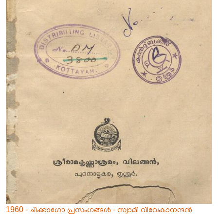
1960 - ചിക്കാഗോ പ്രസംഗങ്ങൾ - സ്വാമി വിവേകാനന്ദൻ