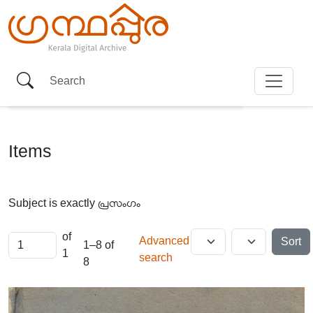
Items
Subject is exactly
പ്രസംഗം
of
Advanced
Sort
1–8 of
1
search
8