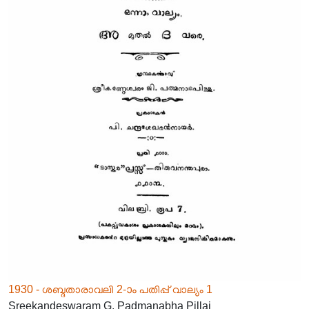
1930 - ശബ്ദതാരാവലി 2-ാം പതിപ്പ് വാല്യം 1
Sreekandeswaram G. Padmanabha Pillai