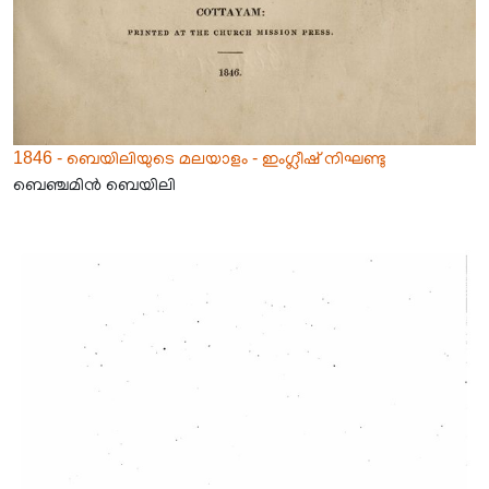
1846 - ബെയിലിയുടെ മലയാളം - ഇംഗ്ലീഷ് നിഘണ്ടു
ബെഞ്ചമിൻ ബെയിലി