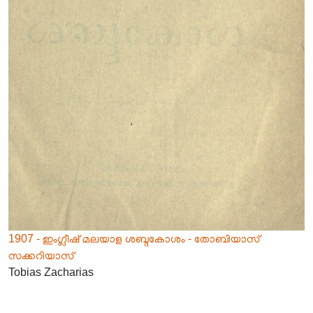
1907 - ഇംഗ്ലീഷ് മലയാള ശബ്ദകോശം - തോബിയാസ്
സക്കറിയാസ്
Tobias Zacharias