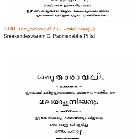
1930 - ശബ്ദതാരാവലി 2-ാം പതിപ്പ് വാല്യം 2
Sreekandeswaram G. Padmanabha Pillai