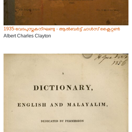
1935-വേദപുസ്തകനിഘണ്ടു - ആൽബർട്ട് ചാൾസ് ക്ലൈറ്റൺ
Albert Charles Clayton