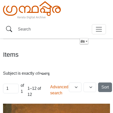
Items
Subject is exactly
നിഘണ്ടു
of
Advanced
Sort
1–12 of
1
search
12