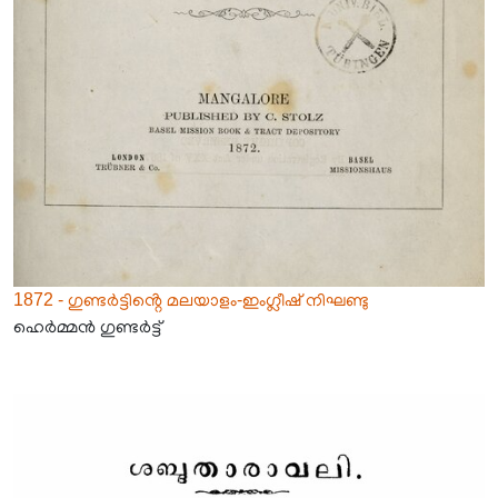
1872 - ഗുണ്ടർട്ടിൻ്റെ മലയാളം-ഇംഗ്ലീഷ് നിഘണ്ടു
ഹെർമ്മൻ ഗുണ്ടർട്ട്