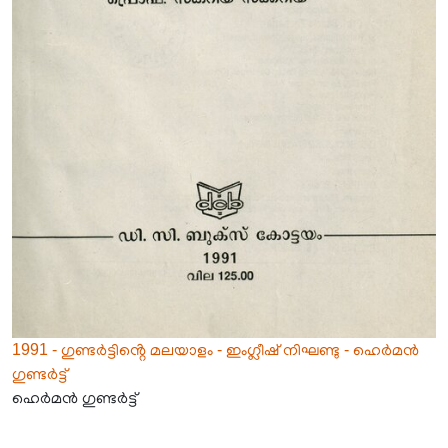
1991 - ഗുണ്ടർട്ടിൻ്റെ മലയാളം - ഇംഗ്ലീഷ് നിഘണ്ടു - ഹെർമൻ
ഗുണ്ടർട്ട്
ഹെർമൻ ഗുണ്ടർട്ട്