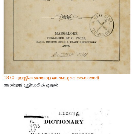
1870 - ഇങ്ക്ലിഷ മലയാള ഭാഷകളുടെ അകാരാദി
ജോർജ്ജ് ഫ്രീഡറിൿ മുള്ളർ