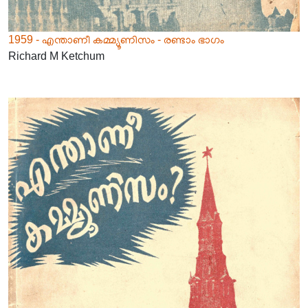
1959 - എന്താണീ കമ്മ്യൂണിസം - രണ്ടാം ഭാഗം
Richard M Ketchum