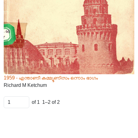
1959 - എന്താണീ കമ്മ്യൂണിസം ഒന്നാം ഭാഗം
Richard M Ketchum
of 1
1–2 of 2