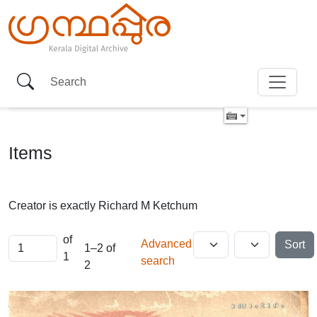
Items
Creator is exactly
Richard M Ketchum
of
Advanced
Sort
1–2 of
1
search
2