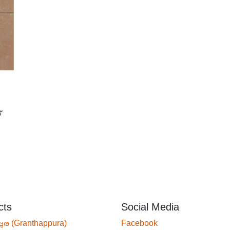
്
cts
Social Media
്പുര (Granthappura)
Facebook