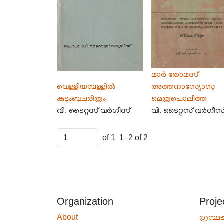
മാർ തോമസ്
വെള്ളിയമ്പള്ളിൽ
അത്തനാസ്യോസു
കുടുംബചരിത്രം
മെത്രപൊലീത്ത
വി. ടൈറ്റസ് വർഗീസ്
വി. ടൈറ്റസ് വർഗീസ
of 1
1–2 of 2
Organization
Proje
About
ഗ്രന്ഥപ