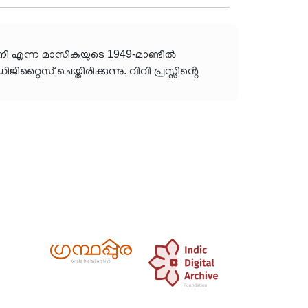
ർദ്ധനി എന്ന മാസികയുടെ 1949-മാണ്ടിൽ
റൈസ് ചെയ്തിരിക്കുന്നു. വിവി പ്രസ്സിൻ്റെ