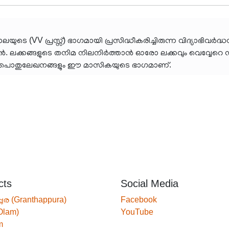
ാലയുടെ (VV പ്രസ്സ്) ഭാഗമായി പ്രസിദ്ധീകരിച്ചിരുന്ന വിദ്യാഭിവ
ാൻ. ലക്കങ്ങളുടെ തനിമ നിലനിർത്താൻ ഓരോ ലക്കവും വെവ്വേറെ ഡിജിറ്
മറ്റു പൊതുലേഖനങ്ങളും ഈ മാസികയുടെ ഭാഗമാണ്.
cts
Social Media
്പുര (Granthappura)
Facebook
Olam)
YouTube
m