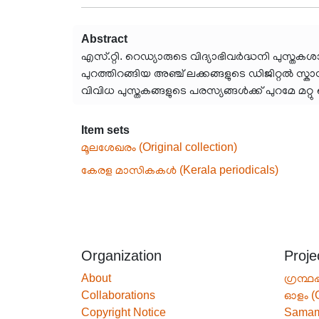
Abstract
എസ്.റ്റി. റെഡ്യാരുടെ വിദ്യാഭിവർദ്ധനി പുസ്തകശ
പുറത്തിറങ്ങിയ അഞ്ച് ലക്കങ്ങളുടെ ഡിജിറ്റൽ സ്ക
വിവിധ പുസ്തകങ്ങളുടെ പരസ്യങ്ങൾക്ക് പുറമേ 
Item sets
മൂലശേഖരം (Original collection)
കേരള മാസികകൾ (Kerala periodicals)
Organization
Proje
About
ഗ്രന്ഥപ
Collaborations
ഓളം (
Copyright Notice
Sama