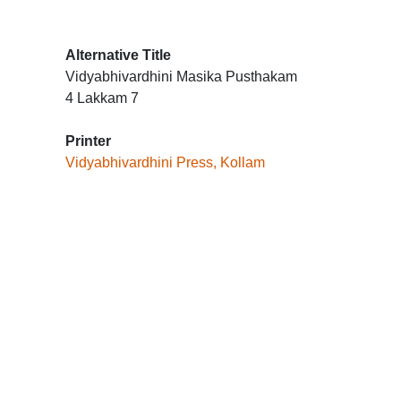
Alternative Title
Vidyabhivardhini Masika Pusthakam
4 Lakkam 7
Printer
Vidyabhivardhini Press, Kollam