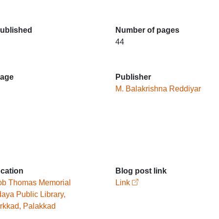
published
Number of pages
44
age
Publisher
M. Balakrishna Reddiyar
ocation
Blog post link
ob Thomas Memorial
Link
aya Public Library,
kkad, Palakkad