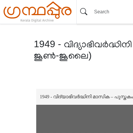
1949 - വിദ്യാഭിവർദ്ധിന
ജൂൺ-ജൂലൈ)
Item