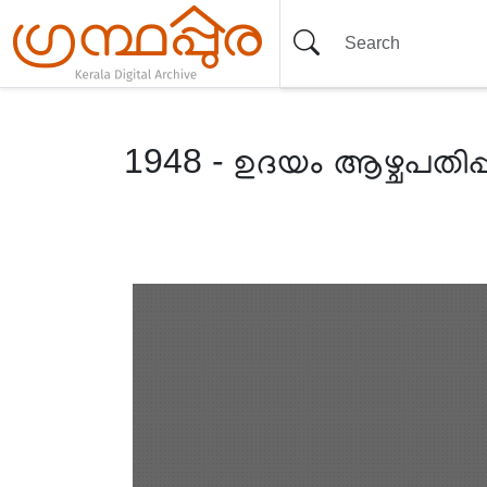
1948 - ഉദയം ആഴ്ചപതിപ്പ്
Item