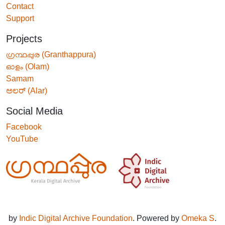
Contact
Support
Projects
ഗ്രന്ഥപ്പുര (Granthappura)
ഓളം (Olam)
Samam
ಅಲರ್ (Alar)
Social Media
Facebook
YouTube
by
Indic Digital Archive Foundation
. Powered by
Omeka S
.