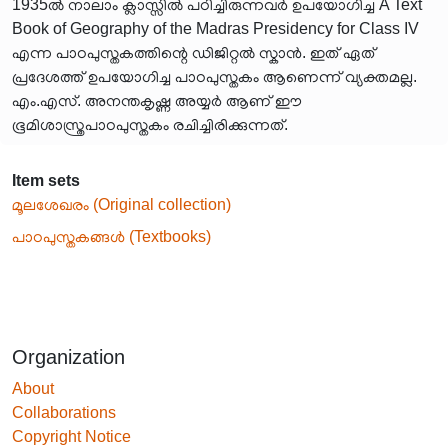
1935ൽ നാലാം ക്ലാസ്സിൽ പഠിച്ചിരുന്നവർ ഉപയോഗിച്ച A Text
Book of Geography of the Madras Presidency for Class IV
എന്ന പാഠപുസ്തകത്തിന്റെ ഡിജിറ്റൽ സ്കാൻ. ഇത് ഏത്
പ്രദേശത്ത് ഉപയോഗിച്ച പാഠപുസ്തകം ആണെന്ന് വ്യക്തമല്ല.
എം.എസ്. അനന്തകൃഷ്ണ അയ്യർ ആണ് ഈ
ഭൂമിശാസ്ത്രപാഠപുസ്തകം രചിച്ചിരിക്കുന്നത്.
Item sets
മൂലശേഖരം (Original collection)
പാഠപുസ്തകങ്ങൾ (Textbooks)
Organization
About
Collaborations
Copyright Notice