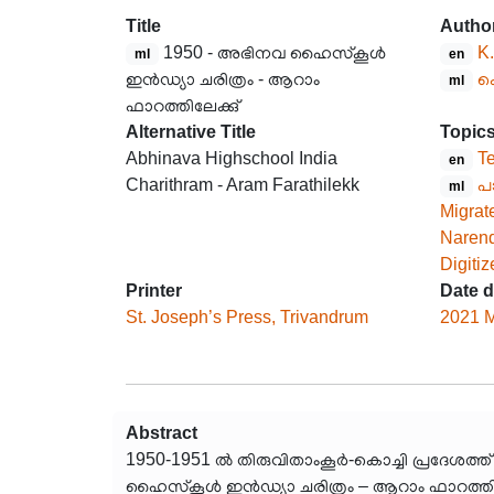
Title
Autho
1950 - അഭിനവ ഹൈസ്കൂൾ
K
ml
en
ഇൻഡ്യാ ചരിത്രം - ആറാം
ക
ml
ഫാറത്തിലേക്കു്
Alternative Title
Topic
Abhinava Highschool India
T
en
Charithram - Aram Farathilekk
പ
ml
Migrate
Naren
Digiti
Printer
Date d
St. Joseph’s Press, Trivandrum
2021 
Abstract
1950-1951 ൽ തിരുവിതാംകൂർ-കൊച്ചി പ്രദേശത്
ഹൈസ്കൂൾ ഇൻഡ്യാ ചരിത്രം – ആറാം ഫാറത്തിലേക്