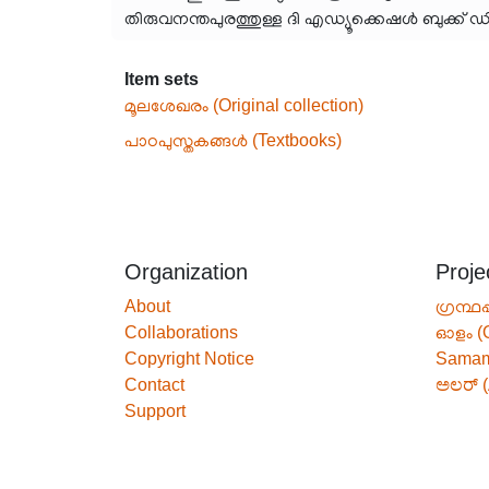
തിരുവനന്തപുരത്തുള്ള ദി എഡ്യൂക്കെഷൾ ബുക്ക് 
Item sets
മൂലശേഖരം (Original collection)
പാഠപുസ്തകങ്ങൾ (Textbooks)
Organization
Proje
About
ഗ്രന്ഥപ
Collaborations
ഓളം (
Copyright Notice
Sama
Contact
ಅಲರ್ (
Support