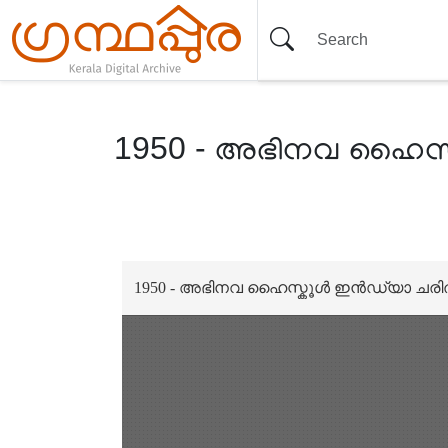
1950 - അഭിനവ ഹൈസ്കൂ
Item