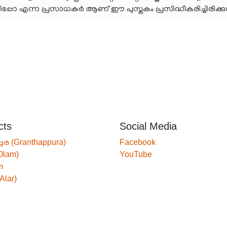
ഡിപ്പോ എന്ന പ്രസാധകർ ആണ് ഈ പുസ്തകം പ്രസിദ്ധീകരിച്ചിരിക്കു
cts
Social Media
്പുര (Granthappura)
Facebook
Olam)
YouTube
m
Alar)