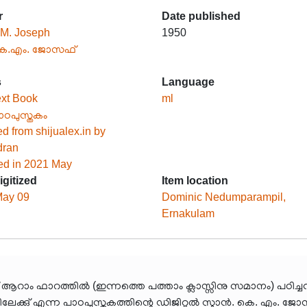
r
Date published
.M. Joseph
1950
െ.എം. ജോസഫ്
s
Language
ext Book
ml
ാഠപുസ്തകം
d from shijualex.in by
dran
zed in 2021 May
igitized
Item location
May 09
Dominic Nedumparampil,
Ernakulam
ത് ആറാം ഫാറത്തിൽ (ഇന്നത്തെ പത്താം ക്ലാസ്സിനു സമാനം) പഠി
കു് എന്ന പാഠപുസ്തകത്തിന്റെ ഡിജിറ്റൽ സ്കാൻ. കെ. എം. ജോസഫ