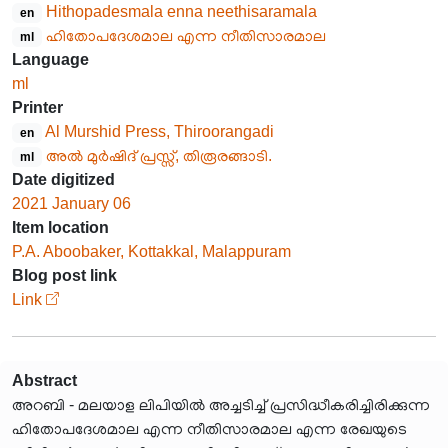
Hithopadesmala enna neethisaramala
en
ഹിതോപദേശമാല എന്ന നീതിസാരമാല
ml
Language
ml
Printer
Al Murshid Press, Thiroorangadi
en
അൽ മുർഷിദ് പ്രസ്സ്, തിരൂരങ്ങാടി.
ml
Date digitized
2021 January 06
Item location
P.A. Aboobaker, Kottakkal, Malappuram
Blog post link
Link
Abstract
അറബി - മലയാള ലിപിയിൽ അച്ചടിച്ച് പ്രസിദ്ധീകരിച്ചിരിക്കുന്ന
ഹിതോപദേശമാല എന്ന നീതിസാരമാല എന്ന രേഖയുടെ