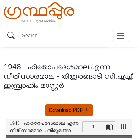
1948 - ഹിതോപദേശമാല എന്ന
നീതിസാരമാല - തിരൂരങ്ങാടി സി.എച്ച്.
ഇബ്രാഹിം മാസ്റ്റർ
Item
Download PDF