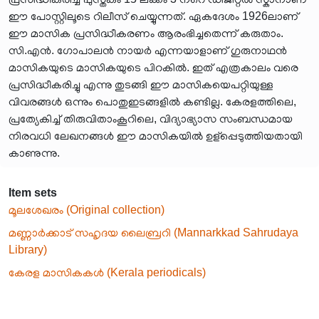
ഈ പോസ്റ്റിലൂടെ റിലീസ് ചെയ്യുന്നത്. ഏകദേശം 1926ലാണ്
ഈ മാസിക പ്രസിദ്ധീകരണം ആരംഭിച്ചതെന്ന് കരുതാം.
സി.എൻ. ഗോപാലൻ നായർ എന്നയാളാണ് ഗുരുനാഥൻ
മാസികയുടെ മാസികയുടെ പിറകിൽ. ഇത് എത്രകാലം വരെ
പ്രസിദ്ധീകരിച്ചു എന്നു തുടങ്ങി ഈ മാസികയെപറ്റിയുള്ള
വിവരങ്ങൾ ഒന്നും പൊതുഇടങ്ങളിൽ കണ്ടില്ല. കേരളത്തിലെ,
പ്രത്യേകിച്ച് തിരുവിതാംകൂറിലെ, വിദ്യാഭ്യാസ സംബന്ധമായ
നിരവധി ലേഖനങ്ങൾ ഈ മാസികയിൽ ഉള്‍പ്പെടുത്തിയതായി
കാണുന്നു.
Item sets
മൂലശേഖരം (Original collection)
മണ്ണാർക്കാട് സഹൃദയ ലൈബ്രറി (Mannarkkad Sahrudaya
Library)
കേരള മാസികകൾ (Kerala periodicals)