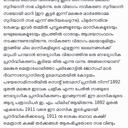
സുറിയാനി സഭ പിളർന്നു. ഒരു വിഭാഗം നവീകരണ സുറിയാനി
സഭയായി മാറി (ഈ കൂട്ടർ ഇന്ന് മലങ്കര മാർത്തോമ്മ
സുറിയാനി സഭ എന്ന് അറിയപ്പെടുന്നു). പിളർന്നതിനു
ശേഷവും ഇവർ തമ്മിൽ പുസ്തകങ്ങളുടേയും മാസികകളുടേയും
ലഘുലേഖകളുടേയും രൂപത്തിൽ ധാരാളം ആശയസംവാദം
നടക്കുന്നുണ്ടായിരുന്നു. നവീകരണ വിഭാഗം മലയാളമിത്രം
തുടങ്ങിയ ചില മാസികളിലൂടെ എഴുതുന്ന ലേഖനങ്ങൾക്ക്
മറുപടി പറയാൻ ഔദ്യോഗിക വിഭാഗത്തിനു ഒരു ഔദ്യോഗിക
പ്രസിദ്ധീകരണം കൂടിയേ തീരു എന്നു വന്നു. അങ്ങനെയാണ്
മലങ്കര മെത്രാപ്പോലീത്താ പുലിക്കോട്ടിൽ ജോസഫ് മാർ
ദീവന്നാസ്യോസിന്റെ ഉടമസ്ഥതയിൽ കോട്ടയം
പഴയസെമിനാരിയിൽ സെന്റ് തോമസ് പ്രസിൽ നിന്ന് 1892
മുതൽ മലങ്കര ഇടവക പത്രിക എന്ന പേരിൽ സഭയുടെ
ഔദ്യോഗിക പ്രസിദ്ധീകരണം ഇറങ്ങുന്നത്. ഈ മാസികയുടെ
ആദ്യ പത്രാധിപർ ഇ. എം. ഫിലിപ്പ് ആയിരുന്നു. 1892 മുതൽ
ഏകദേശം 1911 വരെ ഈ മാസിക തുടർച്ചയായി
പ്രസിദ്ധീകരിക്കപ്പെട്ടു. 1911 നു ശെഷം ബാവാ കക്ഷി/
മെത്രാൻ കക്ഷി തർക്കങ്ങൾ ആരംഭിച്ചതോടെ സഭ വീണ്ടും