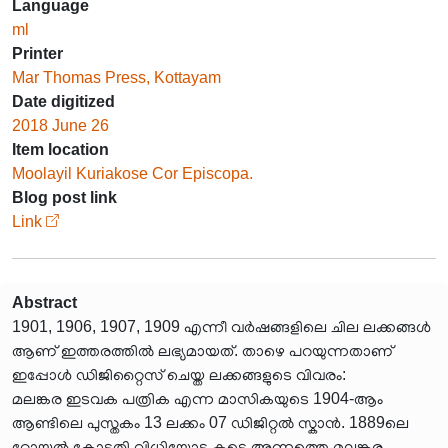
Language
ml
Printer
Mar Thomas Press, Kottayam
Date digitized
2018 June 26
Item location
Moolayil Kuriakose Cor Episcopa.
Blog post link
Link
Abstract
1901, 1906, 1907, 1909 എന്നീ വർഷങ്ങളിലെ ചില ലക്കങ്ങൾ
ആണ് ഇത്തരത്തിൽ ലഭ്യമായത്. താഴെ പറയുന്നതാണ്
ഇപ്പോൾ ഡിജിറ്റൈസ് ചെയ്ത ലക്കങ്ങളുടെ വിവരം:
മലങ്കര ഇടവക പത്രിക എന്ന മാസികയുടെ 1904-ആം
ആണ്ടിലെ പുസ്തകം 13 ലക്കം 07 ഡിജിറ്റൽ സ്കാൻ. 1889ലെ
റോയൽ കോടതി വിധിയോടു കൂടെ അന്നത്തെ മലങ്കര