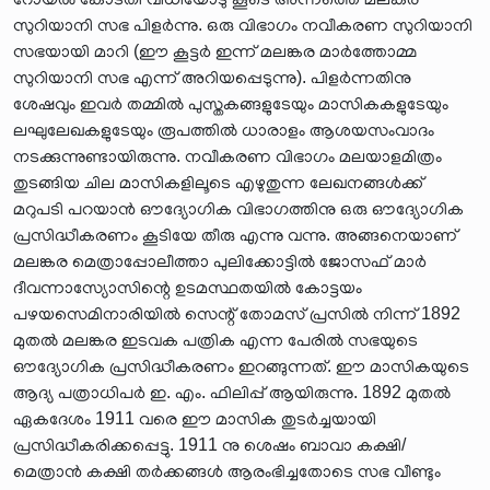
സുറിയാനി സഭ പിളർന്നു. ഒരു വിഭാഗം നവീകരണ സുറിയാനി
സഭയായി മാറി (ഈ കൂട്ടർ ഇന്ന് മലങ്കര മാർത്തോമ്മ
സുറിയാനി സഭ എന്ന് അറിയപ്പെടുന്നു). പിളർന്നതിനു
ശേഷവും ഇവർ തമ്മിൽ പുസ്തകങ്ങളുടേയും മാസികകളുടേയും
ലഘുലേഖകളുടേയും രൂപത്തിൽ ധാരാളം ആശയസംവാദം
നടക്കുന്നുണ്ടായിരുന്നു. നവീകരണ വിഭാഗം മലയാളമിത്രം
തുടങ്ങിയ ചില മാസികളിലൂടെ എഴുതുന്ന ലേഖനങ്ങൾക്ക്
മറുപടി പറയാൻ ഔദ്യോഗിക വിഭാഗത്തിനു ഒരു ഔദ്യോഗിക
പ്രസിദ്ധീകരണം കൂടിയേ തീരു എന്നു വന്നു. അങ്ങനെയാണ്
മലങ്കര മെത്രാപ്പോലീത്താ പുലിക്കോട്ടിൽ ജോസഫ് മാർ
ദീവന്നാസ്യോസിന്റെ ഉടമസ്ഥതയിൽ കോട്ടയം
പഴയസെമിനാരിയിൽ സെന്റ് തോമസ് പ്രസിൽ നിന്ന് 1892
മുതൽ മലങ്കര ഇടവക പത്രിക എന്ന പേരിൽ സഭയുടെ
ഔദ്യോഗിക പ്രസിദ്ധീകരണം ഇറങ്ങുന്നത്. ഈ മാസികയുടെ
ആദ്യ പത്രാധിപർ ഇ. എം. ഫിലിപ്പ് ആയിരുന്നു. 1892 മുതൽ
ഏകദേശം 1911 വരെ ഈ മാസിക തുടർച്ചയായി
പ്രസിദ്ധീകരിക്കപ്പെട്ടു. 1911 നു ശെഷം ബാവാ കക്ഷി/
മെത്രാൻ കക്ഷി തർക്കങ്ങൾ ആരംഭിച്ചതോടെ സഭ വീണ്ടും