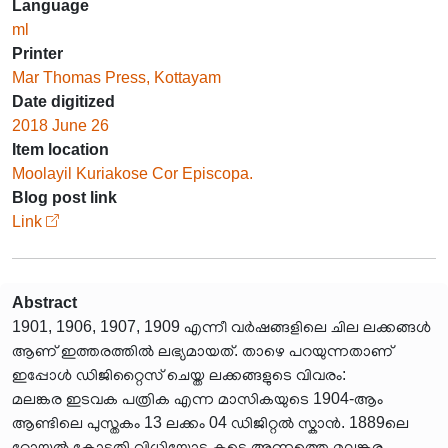
Language
ml
Printer
Mar Thomas Press, Kottayam
Date digitized
2018 June 26
Item location
Moolayil Kuriakose Cor Episcopa.
Blog post link
Link
Abstract
1901, 1906, 1907, 1909 എന്നീ വർഷങ്ങളിലെ ചില ലക്കങ്ങൾ
ആണ് ഇത്തരത്തിൽ ലഭ്യമായത്. താഴെ പറയുന്നതാണ്
ഇപ്പോൾ ഡിജിറ്റൈസ് ചെയ്ത ലക്കങ്ങളുടെ വിവരം:
മലങ്കര ഇടവക പത്രിക എന്ന മാസികയുടെ 1904-ആം
ആണ്ടിലെ പുസ്തകം 13 ലക്കം 04 ഡിജിറ്റൽ സ്കാൻ. 1889ലെ
റോയൽ കോടതി വിധിയോടു കൂടെ അന്നത്തെ മലങ്കര