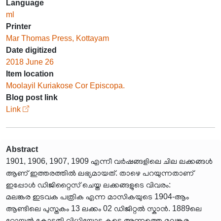
Language
ml
Printer
Mar Thomas Press, Kottayam
Date digitized
2018 June 26
Item location
Moolayil Kuriakose Cor Episcopa.
Blog post link
Link
Abstract
1901, 1906, 1907, 1909 എന്നീ വർഷങ്ങളിലെ ചില ലക്കങ്ങൾ
ആണ് ഇത്തരത്തിൽ ലഭ്യമായത്. താഴെ പറയുന്നതാണ്
ഇപ്പോൾ ഡിജിറ്റൈസ് ചെയ്ത ലക്കങ്ങളുടെ വിവരം:
മലങ്കര ഇടവക പത്രിക എന്ന മാസികയുടെ 1904-ആം
ആണ്ടിലെ പുസ്തകം 13 ലക്കം 02 ഡിജിറ്റൽ സ്കാൻ. 1889ലെ
റോയൽ കോടതി വിധിയോടു കൂടെ അന്നത്തെ മലങ്കര