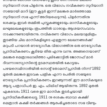
സുറിയാനി സഭ പിളർന്നു. ഒരു വിഭാഗം നവീകരണ സുറിയാനി
സഭയായി മാറി (ഈ കൂട്ടർ ഇന്ന് മലങ്കര മാർത്തോമ്മ
സുറിയാനി സഭ എന്ന് അറിയപ്പെടുന്നു). പിളർന്നതിനു
ശേഷവും ഇവർ തമ്മിൽ പുസ്തകങ്ങളുടേയും മാസികകളുടേയും
ലഘുലേഖകളുടേയും രൂപത്തിൽ ധാരാളം ആശയസംവാദം
നടക്കുന്നുണ്ടായിരുന്നു. നവീകരണ വിഭാഗം മലയാളമിത്രം
തുടങ്ങിയ ചില മാസികളിലൂടെ എഴുതുന്ന ലേഖനങ്ങൾക്ക്
മറുപടി പറയാൻ ഔദ്യോഗിക വിഭാഗത്തിനു ഒരു ഔദ്യോഗിക
പ്രസിദ്ധീകരണം കൂടിയേ തീരു എന്നു വന്നു. അങ്ങനെയാണ്
മലങ്കര മെത്രാപ്പോലീത്താ പുലിക്കോട്ടിൽ ജോസഫ് മാർ
ദീവന്നാസ്യോസിന്റെ ഉടമസ്ഥതയിൽ കോട്ടയം
പഴയസെമിനാരിയിൽ സെന്റ് തോമസ് പ്രസിൽ നിന്ന് 1892
മുതൽ മലങ്കര ഇടവക പത്രിക എന്ന പേരിൽ സഭയുടെ
ഔദ്യോഗിക പ്രസിദ്ധീകരണം ഇറങ്ങുന്നത്. ഈ മാസികയുടെ
ആദ്യ പത്രാധിപർ ഇ. എം. ഫിലിപ്പ് ആയിരുന്നു. 1892 മുതൽ
ഏകദേശം 1911 വരെ ഈ മാസിക തുടർച്ചയായി
പ്രസിദ്ധീകരിക്കപ്പെട്ടു. 1911 നു ശെഷം ബാവാ കക്ഷി/
മെത്രാൻ കക്ഷി തർക്കങ്ങൾ ആരംഭിച്ചതോടെ സഭ വീണ്ടും