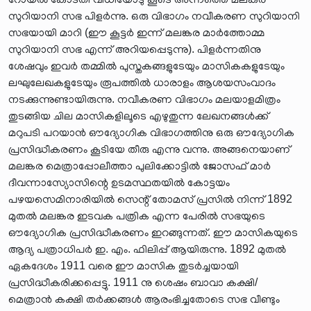
സുറിയാനി സഭ പിളർന്നു. ഒരു വിഭാഗം നവീകരണ സുറിയാനി
സഭയായി മാറി (ഈ കൂട്ടർ ഇന്ന് മലങ്കര മാർത്തോമ്മ
സുറിയാനി സഭ എന്ന് അറിയപ്പെടുന്നു). പിളർന്നതിനു
ശേഷവും ഇവർ തമ്മിൽ പുസ്തകങ്ങളുടേയും മാസികകളുടേയും
ലഘുലേഖകളുടേയും രൂപത്തിൽ ധാരാളം ആശയസംവാദം
നടക്കുന്നുണ്ടായിരുന്നു. നവീകരണ വിഭാഗം മലയാളമിത്രം
തുടങ്ങിയ ചില മാസികളിലൂടെ എഴുതുന്ന ലേഖനങ്ങൾക്ക്
മറുപടി പറയാൻ ഔദ്യോഗിക വിഭാഗത്തിനു ഒരു ഔദ്യോഗിക
പ്രസിദ്ധീകരണം കൂടിയേ തീരു എന്നു വന്നു. അങ്ങനെയാണ്
മലങ്കര മെത്രാപ്പോലീത്താ പുലിക്കോട്ടിൽ ജോസഫ് മാർ
ദീവന്നാസ്യോസിന്റെ ഉടമസ്ഥതയിൽ കോട്ടയം
പഴയസെമിനാരിയിൽ സെന്റ് തോമസ് പ്രസിൽ നിന്ന് 1892
മുതൽ മലങ്കര ഇടവക പത്രിക എന്ന പേരിൽ സഭയുടെ
ഔദ്യോഗിക പ്രസിദ്ധീകരണം ഇറങ്ങുന്നത്. ഈ മാസികയുടെ
ആദ്യ പത്രാധിപർ ഇ. എം. ഫിലിപ്പ് ആയിരുന്നു. 1892 മുതൽ
ഏകദേശം 1911 വരെ ഈ മാസിക തുടർച്ചയായി
പ്രസിദ്ധീകരിക്കപ്പെട്ടു. 1911 നു ശെഷം ബാവാ കക്ഷി/
മെത്രാൻ കക്ഷി തർക്കങ്ങൾ ആരംഭിച്ചതോടെ സഭ വീണ്ടും