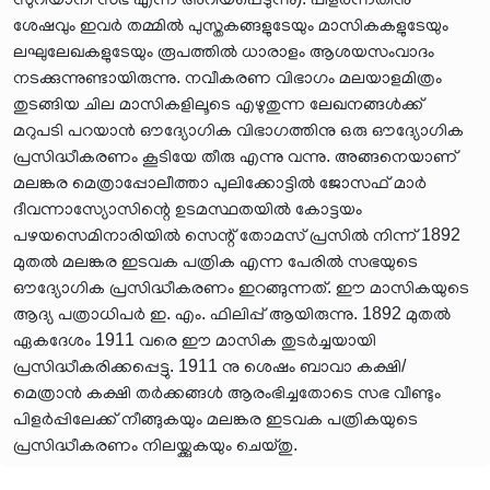
ശേഷവും ഇവർ തമ്മിൽ പുസ്തകങ്ങളുടേയും മാസികകളുടേയും
ലഘുലേഖകളുടേയും രൂപത്തിൽ ധാരാളം ആശയസംവാദം
നടക്കുന്നുണ്ടായിരുന്നു. നവീകരണ വിഭാഗം മലയാളമിത്രം
തുടങ്ങിയ ചില മാസികളിലൂടെ എഴുതുന്ന ലേഖനങ്ങൾക്ക്
മറുപടി പറയാൻ ഔദ്യോഗിക വിഭാഗത്തിനു ഒരു ഔദ്യോഗിക
പ്രസിദ്ധീകരണം കൂടിയേ തീരു എന്നു വന്നു. അങ്ങനെയാണ്
മലങ്കര മെത്രാപ്പോലീത്താ പുലിക്കോട്ടിൽ ജോസഫ് മാർ
ദീവന്നാസ്യോസിന്റെ ഉടമസ്ഥതയിൽ കോട്ടയം
പഴയസെമിനാരിയിൽ സെന്റ് തോമസ് പ്രസിൽ നിന്ന് 1892
മുതൽ മലങ്കര ഇടവക പത്രിക എന്ന പേരിൽ സഭയുടെ
ഔദ്യോഗിക പ്രസിദ്ധീകരണം ഇറങ്ങുന്നത്. ഈ മാസികയുടെ
ആദ്യ പത്രാധിപർ ഇ. എം. ഫിലിപ്പ് ആയിരുന്നു. 1892 മുതൽ
ഏകദേശം 1911 വരെ ഈ മാസിക തുടർച്ചയായി
പ്രസിദ്ധീകരിക്കപ്പെട്ടു. 1911 നു ശെഷം ബാവാ കക്ഷി/
മെത്രാൻ കക്ഷി തർക്കങ്ങൾ ആരംഭിച്ചതോടെ സഭ വീണ്ടും
പിളർപ്പിലേക്ക് നീങ്ങുകയും മലങ്കര ഇടവക പത്രികയുടെ
പ്രസിദ്ധീകരണം നിലയ്ക്കുകയും ചെയ്തു.