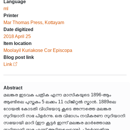
Language
ml
Printer
Mar Thomas Press, Kottayam
Date digitized
2018 April 25
Item location
Moolayil Kuriakose Cor Episcopa
Blog post link
Link
Abstract
മലങ്കര ഇടവക പത്രിക എന്ന മാസികയുടെ 1896-ആം
ആണ്ടിലെ പുസ്തകം 5 ലക്കം 11 ഡിജിറ്റൽ സ്കാൻ. 1889ലെ
റോയൽ കോടതി വിധിയോടു കൂടെ അന്നത്തെ മലങ്കര
സുറിയാനി സഭ പിളർന്നു. ഒരു വിഭാഗം നവീകരണ സുറിയാനി
സഭയായി മാറി (ഈ കൂട്ടർ ഇന്ന് മലങ്കര മാർത്തോമ്മ
സുറിയാനി സഭ എന്ന് അറിയപ്പെടുന്നു). പിളർന്നതിനു