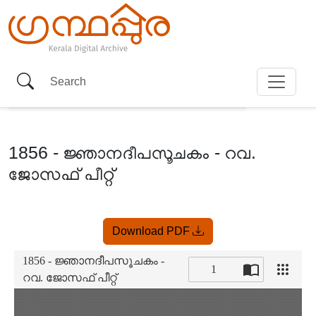
1856 - ജ്ഞാനദീപസൂചകം - റവ.
ജോസഫ് പീറ്റ്
Item
Download PDF