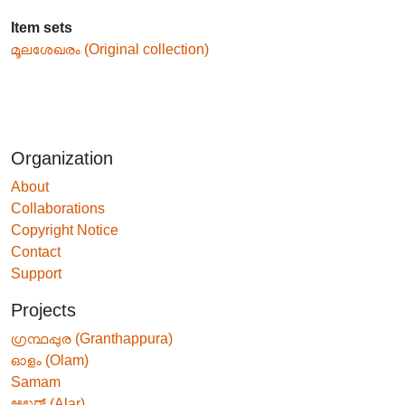
Item sets
മൂലശേഖരം (Original collection)
Organization
About
Collaborations
Copyright Notice
Contact
Support
Projects
ഗ്രന്ഥപ്പുര (Granthappura)
ഓളം (Olam)
Samam
ಅಲರ್ (Alar)