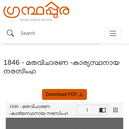
1846 - മതവിചാരണ -കാര്യസ്ഥനായ
നരസിംഹ
Item
Download PDF