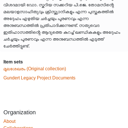
വിശദമായി ഡോ. സ്കറിയ സക്കറിയ പി.ജെ. തോമസിൻ്റെ
മലയാളസാഹിത്യവും ക്രിസ്ത്യാനികളും എന്ന പുസ്തകത്തിൽ
അദ്ദേഹം എഴുതിയ ചർച്ചയും പൂരണവും എന്ന
അനുബന്ധത്തിൽ പ്രതിപാദിക്കുന്നുണ്ട്. സത്യവെദ
ഇതിഹാസത്തിൻ്റെ ആദ്യത്തെ കുറച്ച് ഖണ്ഡികകളും അദ്ദേഹം
ചർച്ചയും പൂരണവും എന്ന അനുബന്ധത്തിൽ എടുത്ത്
ചേർത്തിട്ടുണ്ട്.
Item sets
മൂലശേഖരം (Original collection)
Gundert Legacy Project Documents
Organization
About