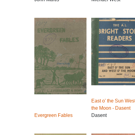
East o' the Sun West
the Moon - Dasent
Evergreen Fables
Dasent