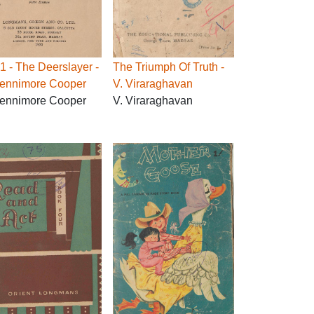
1 - The Deerslayer -
The Triumph Of Truth -
Fennimore Cooper
V. Viraraghavan
Fennimore Cooper
V. Viraraghavan