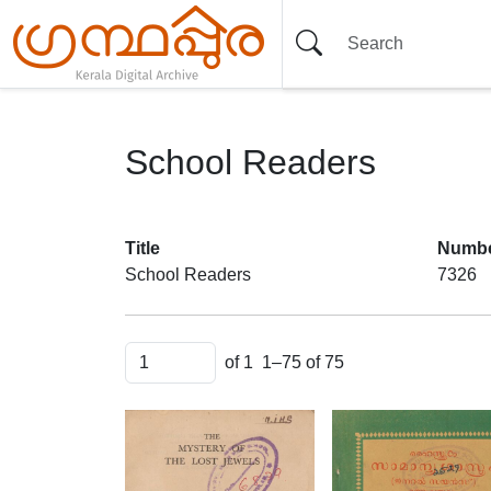
School Readers
Item set
Title
Numbe
School Readers
7326
Items
of 1
1–75 of 75