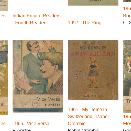
196
ies
Indian Empire Readers
Boo
- Fourth Reader
1957 - The Ring
C. 
1961 - My Home in
Switzerland - Isabel
196
les
1966 - Vice Versa
Crombie
Flo
F. Anstey
Isabel Crombie
Geo