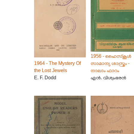
1956 - ഹൈസ്കൂൾ
1964 - The Mystery Of
സാമാന്യ ശാസ്ത്രം -
the Lost Jewels
നാലാം ഫാറം
E. F. Dodd
എൻ. വിശ്വംഭരൻ