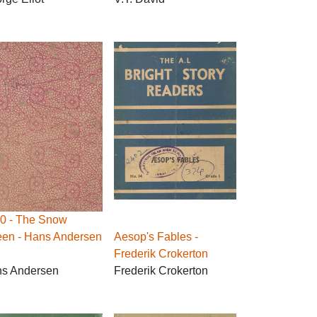
0 - The Snow
en - Hans Andersen
Aesop's Fables -
Frederik Crokerton
s Andersen
Frederik Crokerton