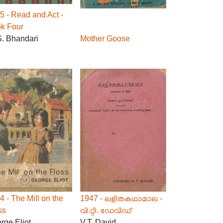
5 - Read and Act -
k Four
S. Bhandari
Mother Goose
4 - The Mill on the
1947 - ലളിതകഥാമാല -
ss
വി.റ്റി. ഡേവിഡ്
rge Eliot
V.T. David