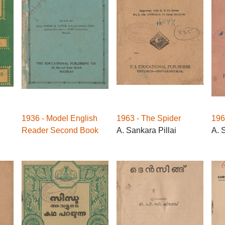
1936 - Model English
1963 - The Spider
196
Reader Second Book
A. Sankara Pillai
A. 