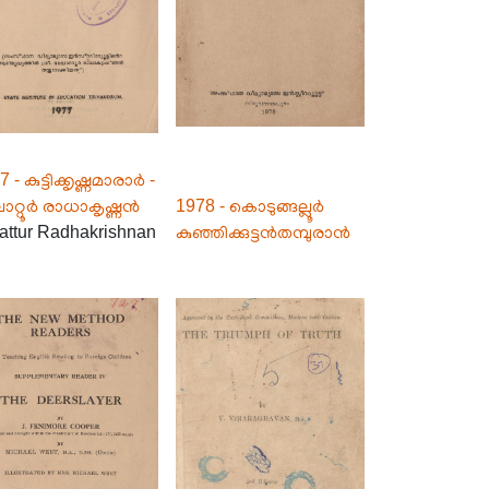
 - കുട്ടിക്കൃഷ്ണമാരാർ -
ാറ്റൂർ രാധാകൃഷ്ണൻ
1978 - കൊടുങ്ങല്ലൂർ
attur Radhakrishnan
കുഞ്ഞിക്കുട്ടൻതമ്പുരാൻ