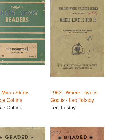
 Moon Stone -
1963 - Where Love is
kie Collins
God is - Leo Tolstoy
kie Collins
Leo Tolstoy