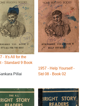
 - It's All for the
t - Standard 9 Book
1957 - Help Yourself -
Sankara Pillai
Std 08 - Book 02