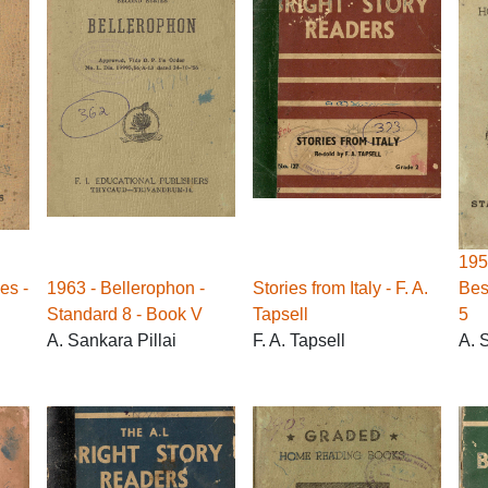
1957
es -
1963 - Bellerophon -
Stories from Italy - F. A.
Bes
Standard 8 - Book V
Tapsell
5
A. Sankara Pillai
F. A. Tapsell
A. 