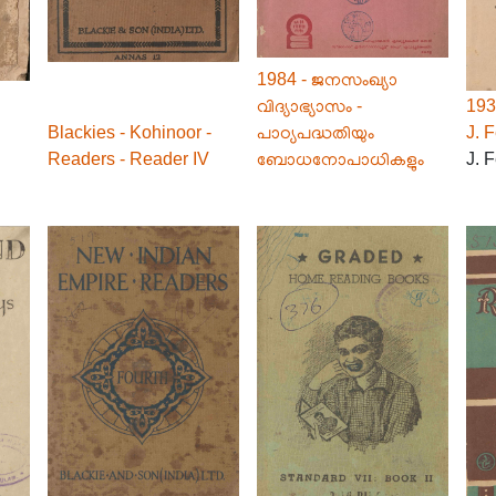
1984 - ജനസംഖ്യാ
വിദ്യാഭ്യാസം -
193
Blackies - Kohinoor -
പാഠ്യപദ്ധതിയും
J. 
Readers - Reader IV
ബോധനോപാധികളും
J. 