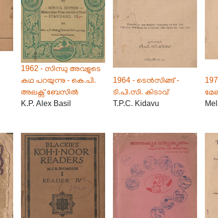
1962 - സിന്ധു അവളുടെ
കഥ പറയുന്നു - കെ.പി.
1964 - ടെൻസിങ്ങ് -
1977
അലക്സ് ബേസിൽ
ടി.പി.സി. കിടാവ്
മേല
K.P. Alex Basil
T.P.C. Kidavu
Mel