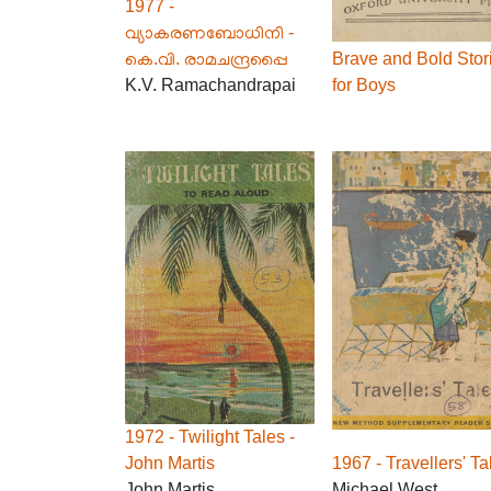
1977 -
വ്യാകരണബോധിനി -
കെ.വി. രാമചന്ദ്രപ്പൈ
Brave and Bold Stor
K.V. Ramachandrapai
for Boys
1972 - Twilight Tales -
John Martis
1967 - Travellers' Ta
John Martis
Michael West