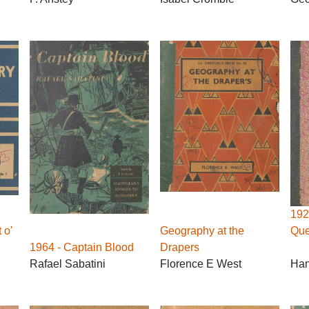
192
 o'
Geography at the
Que
1964 - Captain Blood
Drapers
Rafael Sabatini
Florence E West
Han