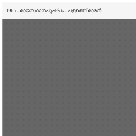
1965 - രാജസ്ഥാനപുഷ്‌പം - പള്ളത്ത് രാമൻ
Scan