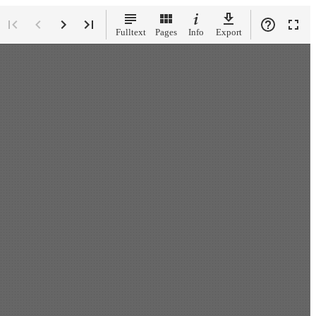
View
:
ge select
Fulltext
Pages
Info
Export