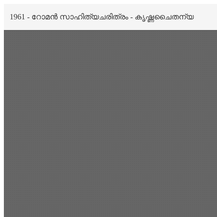
1961 - റോമൻ സാഹിത്യചരിത്രം - കൃഷ്ണചൈതന്യ
Scan