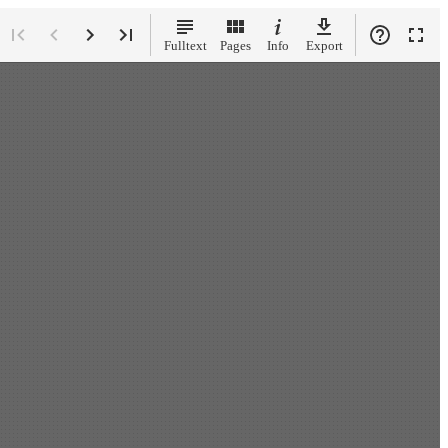
View
:
ge select
Fulltext
Pages
Info
Export