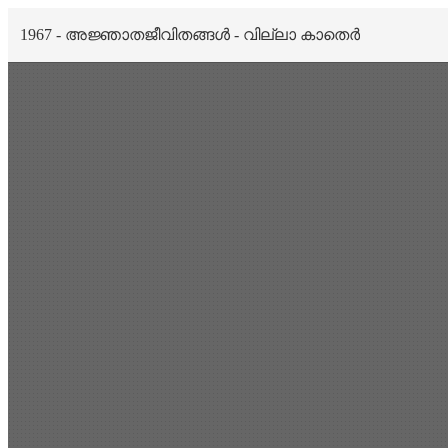
1967 - അജ്ഞാതജീവിതങ്ങൾ - വില്ലാ കാതെർ
Scan