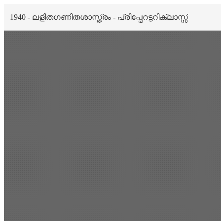
1940 - ലളിതഗണിതശാസ്ത്രം - പ്രിപ്പേറട്ടറിക്ലാസ്സ്
Scan