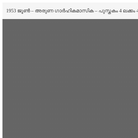
1953 ജൂൺ – അരുണ ഗാർഹികമാസിക – പുസ്തകം 4 ലക്കം 
Scan