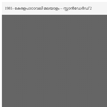
1981- കേരളപാഠാവലി മലയാളം – സ്റ്റാൻഡേർഡ് 2
Scan