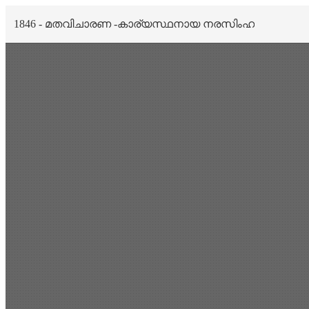
1846 - മതവിചാരണ -കാര്യസ്ഥനായ നരസിംഹ
Scan