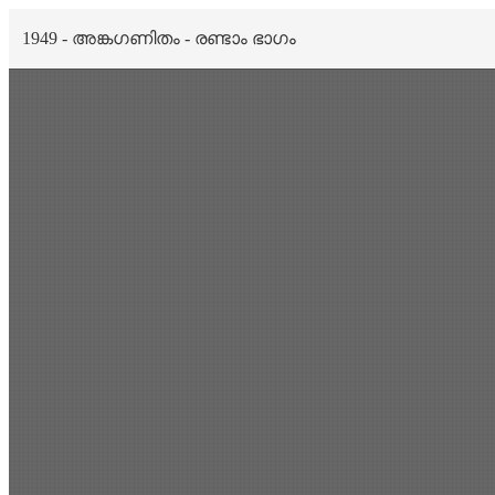
1949 - അങ്കഗണിതം - രണ്ടാം ഭാഗം
Scan