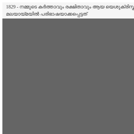
1829 - നമ്മുടെ കർത്താവും രക്ഷിതാവും ആയ യെശുക്രിസ്
മലയായ്മയിൽ പരിഭാഷയാക്കപ്പെട്ടത്
Scan