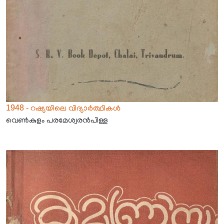
1948 - റഷ്യയിലെ വിദ്യാർത്ഥികൾ
വെൺകുളം പരമേശ്വരൻപിള്ള