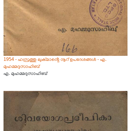
1954 - ഹസ്രത്തു ലുക്മാൻ്റെ നൂറ് ഉപദേശങ്ങൾ - എ.
മുഹമ്മദുസാഹിബ്
എ. മുഹമ്മദുസാഹിബ്