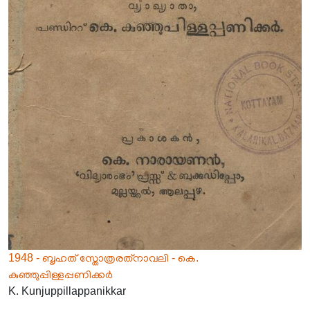
1948 - ബൃഹത് സ്തോത്രരത്‌നാവലി - കെ.
കുഞ്ഞുപ്പിള്ളപ്പണിക്കർ
K. Kunjuppillappanikkar