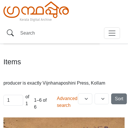
Items
producer is exactly
Vijnhanaposhini Press, Kollam
of
Advanced
Sort
1–6 of
1
search
6