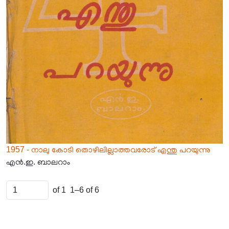
1957 - നാലു കോടി തൊഴിലില്ലാത്തവരോട് എന്തു പറയുന്നു
എൻ.ഇ. ബാലറാം
of 1
1–6 of 6