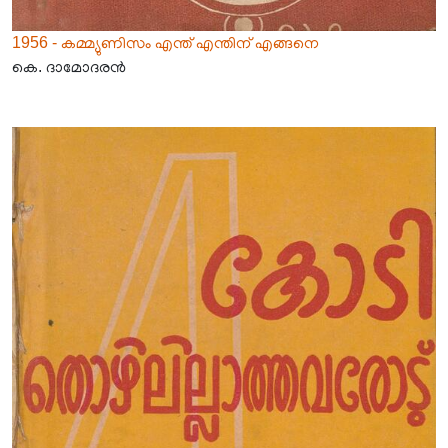
1956 - കമ്മ്യുണിസം എന്ത് എന്തിന് എങ്ങനെ
കെ. ദാമോദരൻ