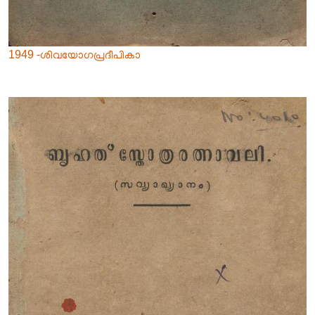
1949 -ശിവയോഗപ്രദീപികാ