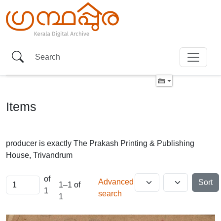
Items
producer is exactly
The Prakash Printing & Publishing
House, Trivandrum
of
Advanced
Sort
1–1 of
1
search
1