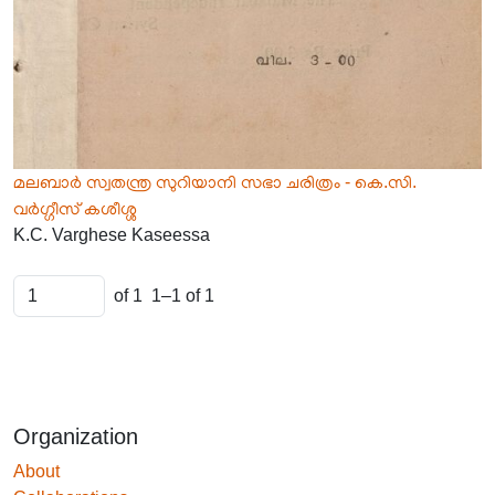
മലബാർ സ്വതന്ത്ര സുറിയാനി സഭാ ചരിത്രം - കെ.സി.
വർഗ്ഗീസ് കശീശ്ശ
K.C. Varghese Kaseessa
of 1
1–1 of 1
Organization
About