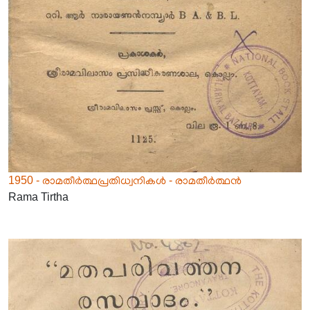
1950 - രാമതീർത്ഥപ്രതിധ്വനികൾ - രാമതീർത്ഥൻ
Rama Tirtha