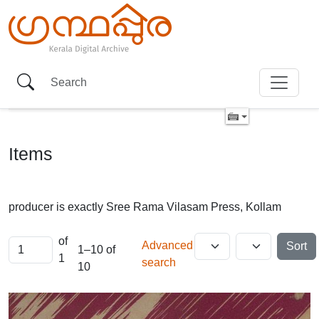
Items
producer is exactly
Sree Rama Vilasam Press, Kollam
of
Advanced
Sort
1–10 of
1
search
10