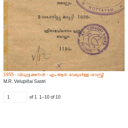
1955 - വിധുഭൂഷണൻ - എം.ആർ. വേലുപ്പിള്ള ശാസ്ത്രി
M.R. Velupillai Sastri
of 1
1–10 of 10