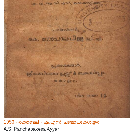
1953 - രക്തബലി - എ.എസ്. പഞ്ചാപകേശയ്യർ
A.S. Panchapakesa Ayyar