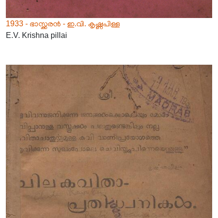
1933 - ഭാസ്ക്കരൻ - ഇ.വി. കൃഷ്ണപിള്ള
E.V. Krishna pillai