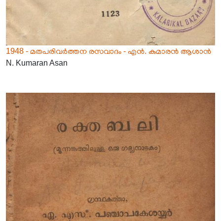
1948 - മതപരിവർത്തന രസവാദം - എൻ. കുമാരൻ ആശാൻ
N. Kumaran Asan