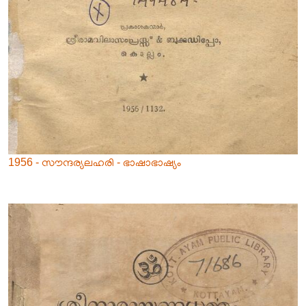
1956 - സൗന്ദര്യലഹരി - ഭാഷാഭാഷ്യം