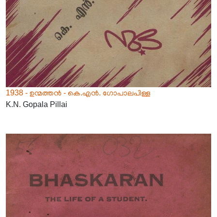
1938 - ഉന്മത്തൻ - കെ.എൻ. ഗോപാലപിള്ള
K.N. Gopala Pillai