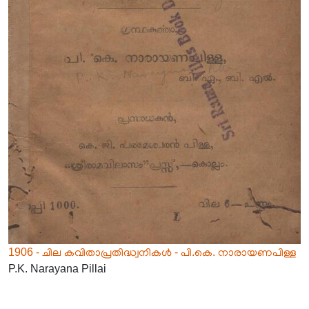
1906 - ചില കവിതാപ്രതിദ്ധ്വനികൾ - പി.കെ. നാരായണപിള്ള
P.K. Narayana Pillai