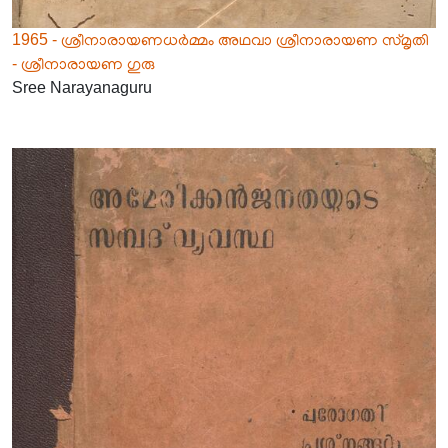
1965 - ശ്രീനാരായണധർമ്മം അഥവാ ശ്രീനാരായണ സ്‌മൃതി
- ശ്രീനാരായണ ഗുരു
Sree Narayanaguru