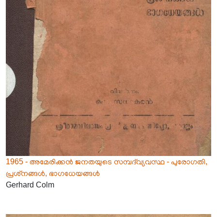
1965 - അമേരിക്കൻ ജനതയുടെ സമ്പദ്‌വ്യവസ്ഥ - പുരോഗതി,
പ്രശ്‌നങ്ങൾ, ഭാഗധേയങ്ങൾ
Gerhard Colm