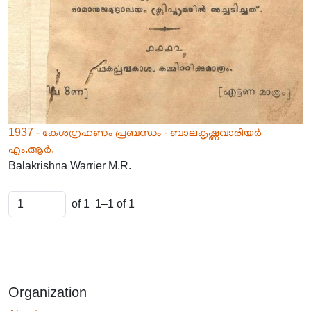
1937 - കേശഗ്രഹണം പ്രബന്ധം - ബാലകൃഷ്ണവാരിയർ
എം.ആർ.
Balakrishna Warrier M.R.
of 1
1–1 of 1
Organization