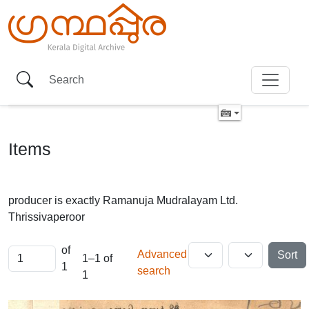
Items
producer is exactly
Ramanuja Mudralayam Ltd.
Thrissivaperoor
of
Advanced
Sort
1–1 of
1
search
1