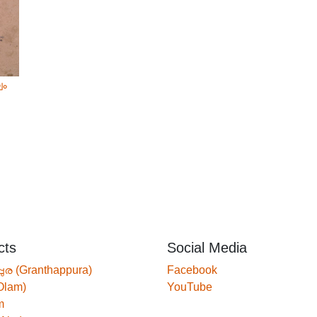
വം
cts
Social Media
്പുര (Granthappura)
Facebook
Olam)
YouTube
m