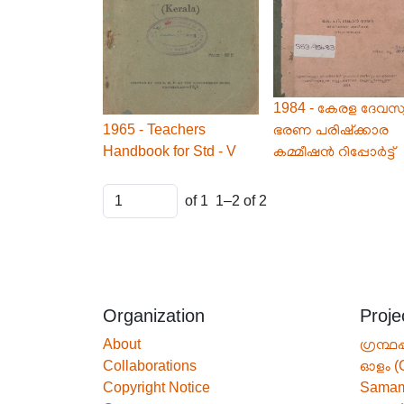
1984 - കേരള ദേവസ്
1965 - Teachers
ഭരണ പരിഷ്ക്കാര
Handbook for Std - V
കമ്മീഷൻ റിപ്പോർട്ട്
of 1
1–2 of 2
Organization
Proje
About
ഗ്രന്ഥപ
Collaborations
ഓളം (
Copyright Notice
Sama