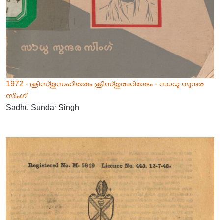
1972 - ക്രിസ്തുസഹിതരും ക്രിസ്തുരഹിതരും - സാധു സുന്ദര
സിംഗ്
Sadhu Sundar Singh