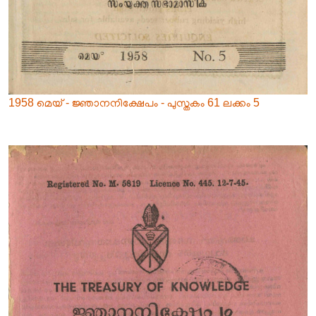
1958 മെയ് - ജ്ഞാനനിക്ഷേപം - പുസ്തകം 61 ലക്കം 5