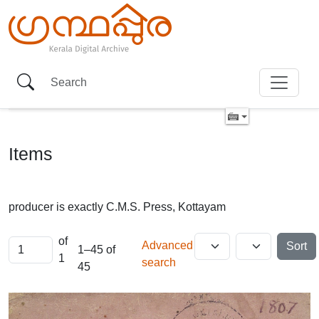
Items
producer is exactly
C.M.S. Press, Kottayam
of
Advanced
Sort
1–45 of
1
search
45