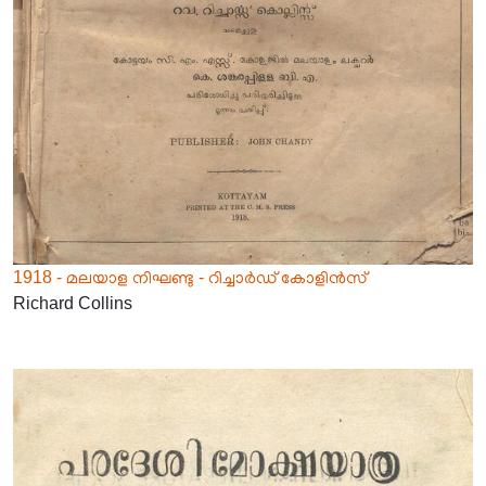
1918 - മലയാള നിഘണ്ടു - റിച്ചാർഡ് കോളിൻസ്
Richard Collins