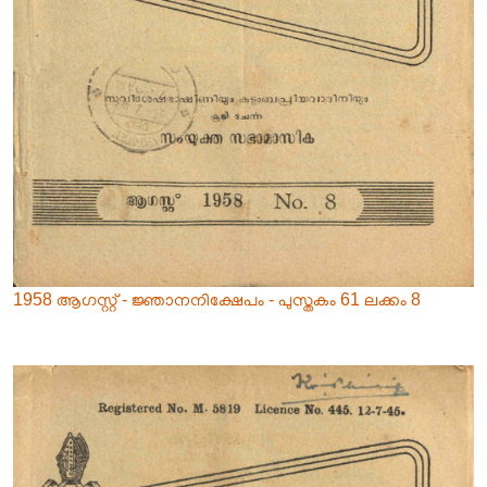
1958 ആഗസ്റ്റ് - ജ്ഞാനനിക്ഷേപം - പുസ്തകം 61 ലക്കം 8