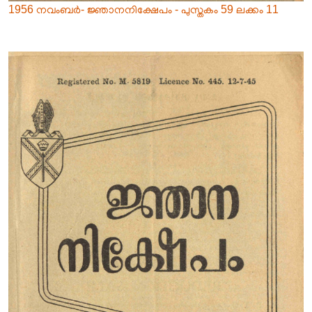
1956 നവംബർ- ജ്ഞാനനിക്ഷേപം - പുസ്തകം 59 ലക്കം 11