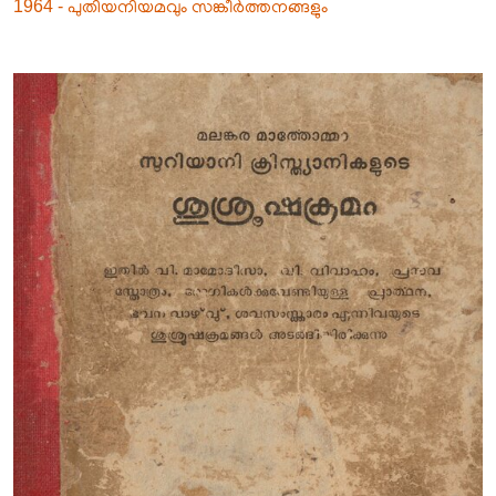
1964 - പുതിയനിയമവും സങ്കീർത്തനങ്ങളും