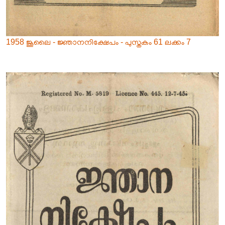
1958 ജൂലൈ - ജ്ഞാനനിക്ഷേപം - പുസ്തകം 61 ലക്കം 7