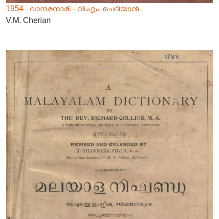
1954 - വാനരനാരി - വി.എം. ചെറിയാൻ
V.M. Cherian