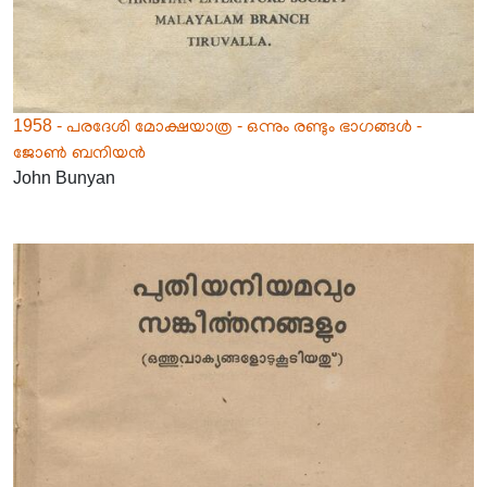
1958 - പരദേശി മോക്ഷയാത്ര - ഒന്നും രണ്ടും ഭാഗങ്ങൾ -
ജോൺ ബനിയൻ
John Bunyan