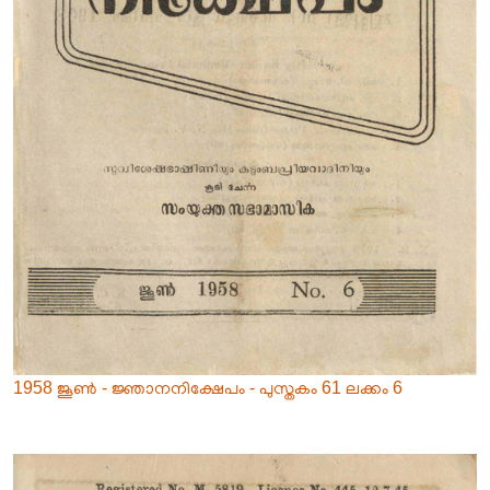
1958 ജൂൺ - ജ്ഞാനനിക്ഷേപം - പുസ്തകം 61 ലക്കം 6