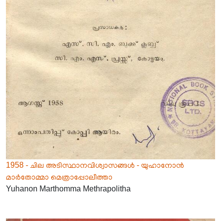
1958 - ചില അടിസ്ഥാനവിശ്വാസങ്ങൾ - യുഹാനോൻ
മാർതോമ്മാ മെത്രാപ്പോലീത്താ
Yuhanon Marthomma Methrapolitha