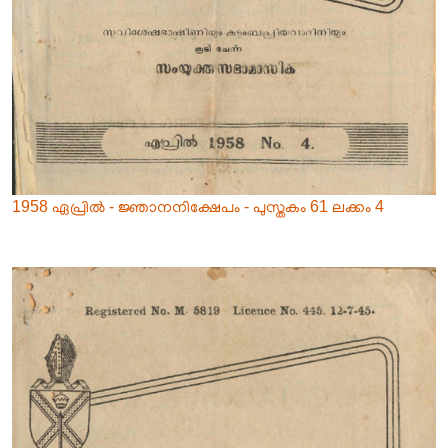
1958 ഏപ്രിൽ - ജ്ഞാനനിക്ഷേപം - പുസ്തകം 61 ലക്കം 4