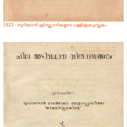
1923 - സുറിയാനി ക്രിസ്ത്യാനികളുടെ പള്ളിക്രമപുസ്തകം