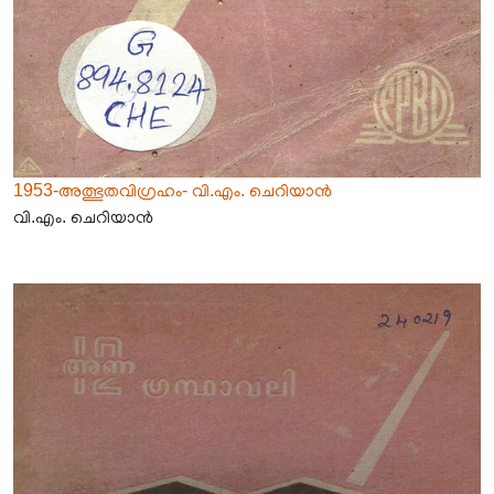
1953-അത്ഭുതവിഗ്രഹം- വി.എം. ചെറിയാൻ
വി.എം. ചെറിയാൻ