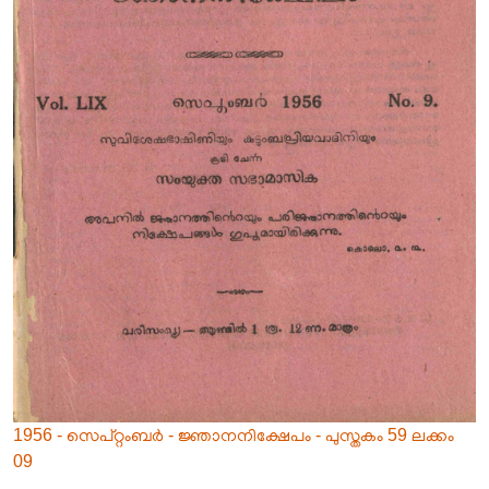
1956 - സെപ്റ്റംബർ - ജ്ഞാനനിക്ഷേപം - പുസ്തകം 59 ലക്കം
09