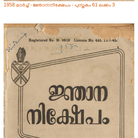
1958 മാർച്ച് - ജ്ഞാനനിക്ഷേപം - പുസ്തകം 61 ലക്കം 3