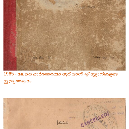
1965 - മലങ്കര മാർത്തോമ്മാ സുറിയാനി ക്രിസ്ത്യാനികളുടെ
ശുശ്രൂഷാക്രമം