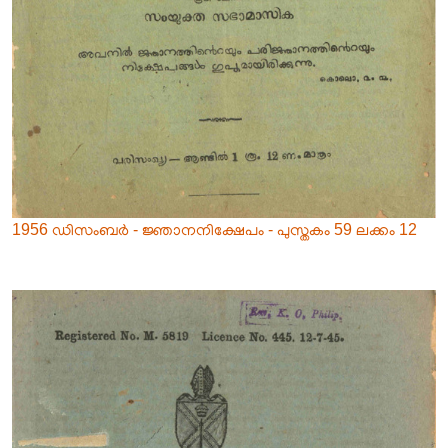
1956 ഡിസംബർ - ജ്ഞാനനിക്ഷേപം - പുസ്തകം 59 ലക്കം 12