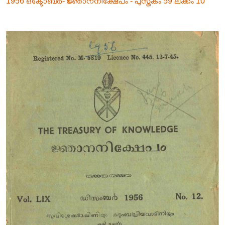
1956 ഒക്ടോബർ- ജ്ഞാനനിക്ഷേപം - പുസ്തകം 59 ലക്കം 10