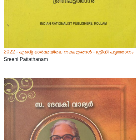
2022 - എൻ്റെ ഓർമ്മയിലെ നക്ഷത്രങ്ങൾ - ശ്രീനി പട്ടത്താനം
Sreeni Pattathanam