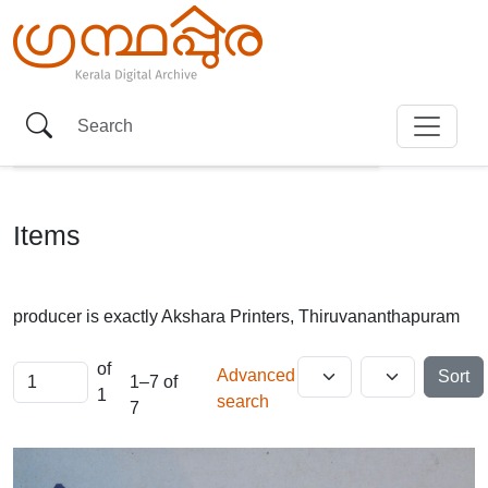
Items
producer is exactly
Akshara Printers, Thiruvananthapuram
of
Advanced
Sort
1–7 of
1
search
7