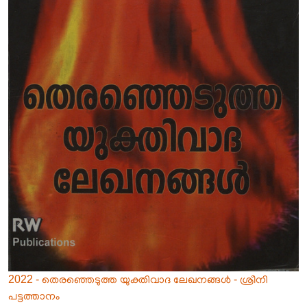
2022 - തെരഞ്ഞെടുത്ത യുക്തിവാദ ലേഖനങ്ങൾ - ശ്രീനി
പട്ടത്താനം