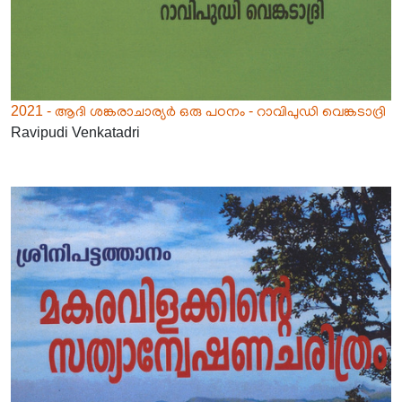
2021 - ആദി ശങ്കരാചാര്യർ ഒരു പഠനം - റാവിപുഡി വെങ്കടാദ്രി
Ravipudi Venkatadri