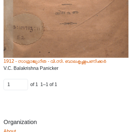
1912 - സാമ്രാജ്യഗീത - വി.സി. ബാലകൃഷ്ണപണിക്കർ
V.C. Balakrishna Panicker
of 1
1–1 of 1
Organization
About