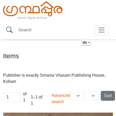
Items
Publisher is exactly
Srirama Vilasam Publishing House,
Kollam
of
Advanced
Sort
1–1 of
1
search
1