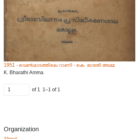
1951 - വെൺമാടത്തിലെ റാണി - കെ. ഭാരതി അമ്മ
K. Bharathi Amma
of 1
1–1 of 1
Organization
About