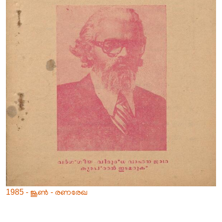
1985 - ജൂൺ - രണരേഖ