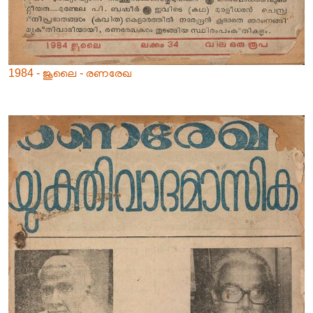
1984 - ജൂലൈ - രണരേഖ