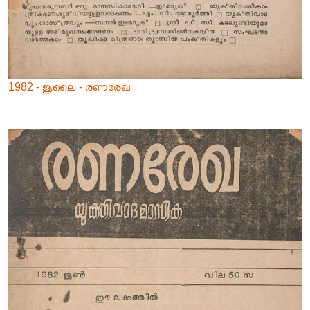
1982 - ജൂലൈ - രണരേഖ