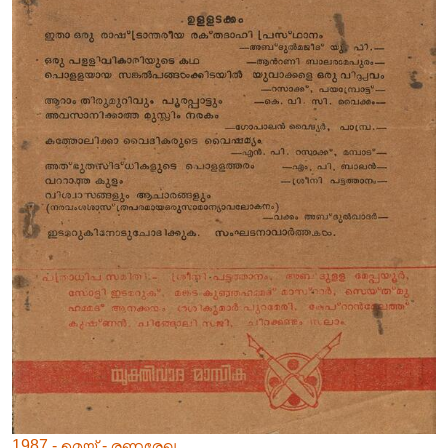
1987 - മെയ് - രണരേഖ