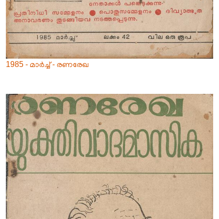
1985 - മാർച്ച് - രണരേഖ