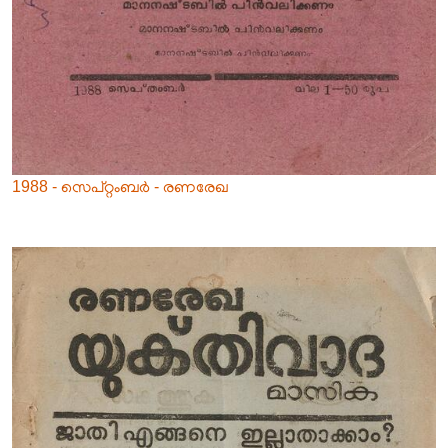
1988 - സെപ്റ്റംബർ - രണരേഖ