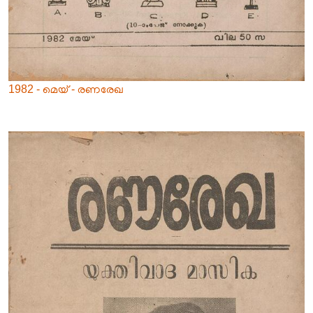
1982 - മെയ് - രണരേഖ