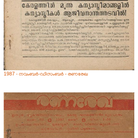
1987 - നവംബർ-ഡിസംബർ - രണരേഖ