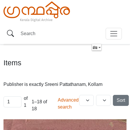
Items
Publisher is exactly
Sreeni Pattathanam, Kollam
of
Advanced
Sort
1–18 of
1
search
18