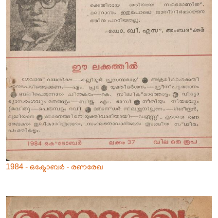
1984 - ഒക്ടോബർ - രണരേഖ