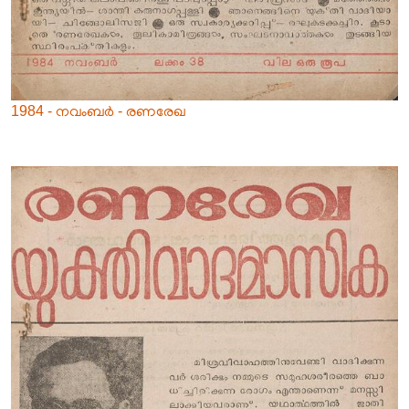
1984 - നവംബർ - രണരേഖ