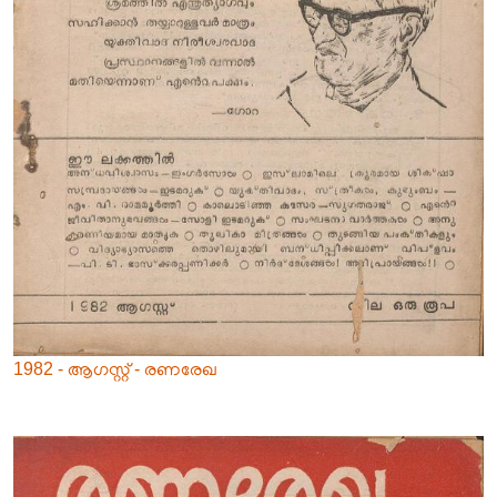
1982 - ആഗസ്റ്റ് - രണരേഖ