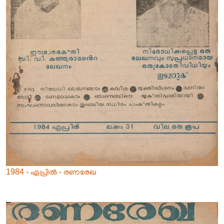
1984 - ഏപ്രിൽ - രണരേഖ