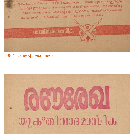
1987 - മാർച്ച് - രണരേഖ