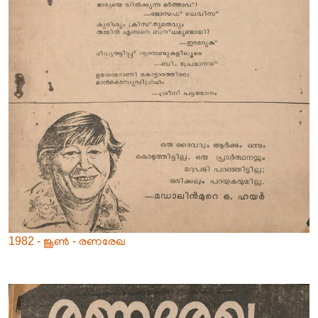
1982 - ജൂൺ - രണരേഖ