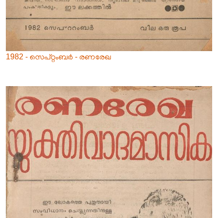
1982 - സെപ്റ്റംബർ - രണരേഖ