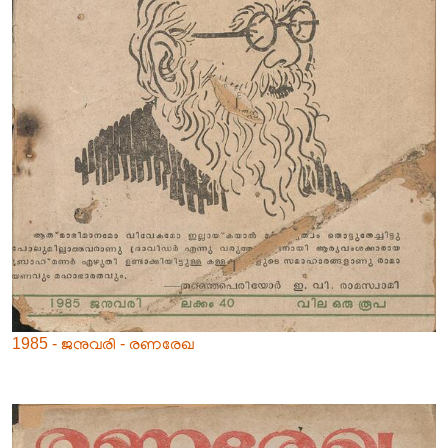
1985 - ജനുവരി - രണരേഖ