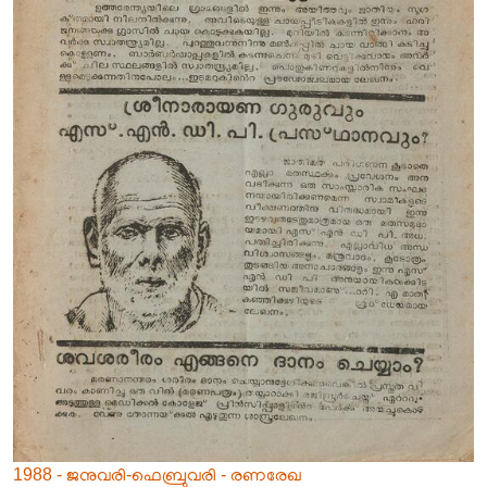
1988 - ജനുവരി-ഫെബ്രുവരി - രണരേഖ