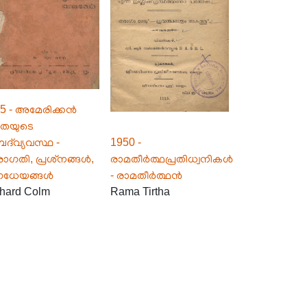
5 - അമേരിക്കൻ
തയുടെ
പദ്‌വ്യവസ്ഥ -
1950 -
ോഗതി, പ്രശ്‌നങ്ങൾ,
രാമതീർത്ഥപ്രതിധ്വനികൾ
ഗധേയങ്ങൾ
- രാമതീർത്ഥൻ
hard Colm
Rama Tirtha