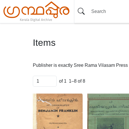
Items
Publisher is exactly
Sree Rama Vilasam Press 
of 1
1–8 of 8