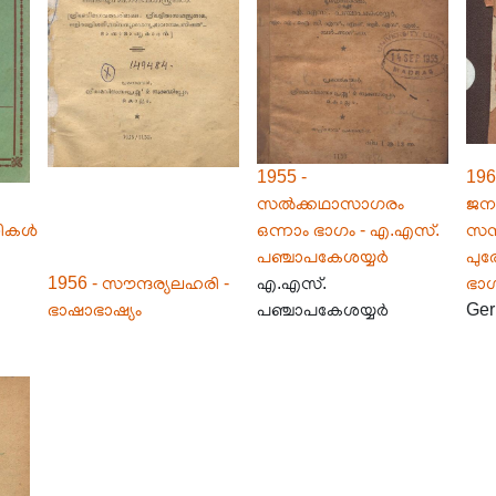
1955 -
196
സൽക്കഥാസാഗരം
ജന
നികൾ
ഒന്നാം ഭാഗം - എ.എസ്.
സമ്
പഞ്ചാപകേശയ്യർ
പുര
1956 - സൗന്ദര്യലഹരി -
എ.എസ്.
ഭാ
ഭാഷാഭാഷ്യം
പഞ്ചാപകേശയ്യർ
Ger