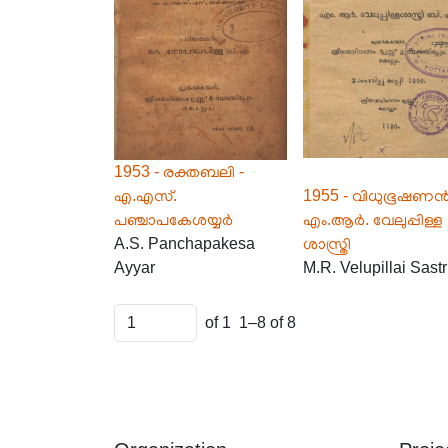
1953 - രക്തബലി -
എ.എസ്.
1955 - വിധുഭൂഷണൻ
പഞ്ചാപകേശയ്യർ
എം.ആർ. വേലുപ്പിള്ള
A.S. Panchapakesa
ശാസ്ത്രി
Ayyar
M.R. Velupillai Sastr
of 1
1–8 of 8