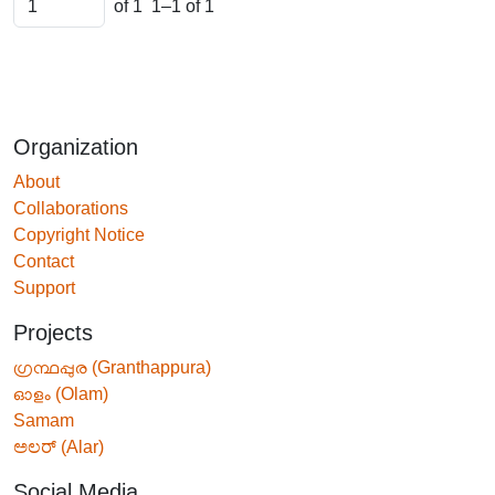
of 1
1–1 of 1
Organization
About
Collaborations
Copyright Notice
Contact
Support
Projects
ഗ്രന്ഥപ്പുര (Granthappura)
ഓളം (Olam)
Samam
ಅಲರ್ (Alar)
Social Media