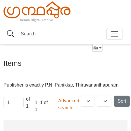
Items
Publisher is exactly
P.N. Panikkar, Thiruvananthapuram
of
Advanced
Sort
1–1 of
1
search
1