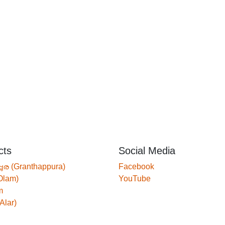
cts
Social Media
്പുര (Granthappura)
Facebook
Olam)
YouTube
m
Alar)