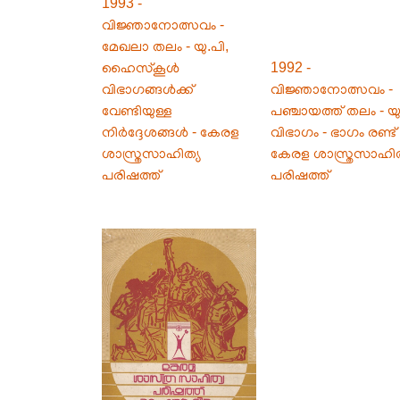
1993 -
വിജ്ഞാനോത്സവം -
മേഖലാ തലം - യു.പി,
ഹൈസ്കൂൾ
1992 -
വിഭാഗങ്ങൾക്ക്
വിജ്ഞാനോത്സവം -
വേണ്ടിയുള്ള
പഞ്ചായത്ത് തലം - യു
നിർദ്ദേശങ്ങൾ - കേരള
വിഭാഗം - ഭാഗം രണ്ട് 
ശാസ്ത്രസാഹിത്യ
കേരള ശാസ്ത്രസാഹിത
പരിഷത്ത്
പരിഷത്ത്