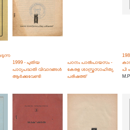
ടുന്ന
198
1999 - പുതിയ
പഠനം പാൽപായസം -
കാട
പാഠ്യപദ്ധതി വിവാദങ്ങൾ
കേരള ശാസ്ത്രസാഹിത്യ
പി 
ആർക്കുവേണ്ടി
പരിഷത്ത്
M.P