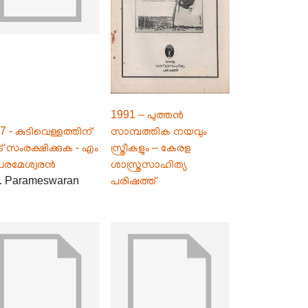
1991 – പുത്തൻ
7 - കുടിവെള്ളത്തിന്
സാമ്പത്തിക നയവും
് സംരക്ഷിക്കുക - എം
സ്ത്രീകളും – കേരള
പരമേശ്വരൻ
ശാസ്ത്രസാഹിത്യ
. Parameswaran
പരിഷത്ത്