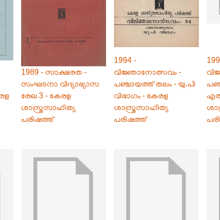
1994 -
199
1989 - സാക്ഷരത -
വിജ്ഞാനോത്സവം -
വി
സംഘടനാ വിദ്യാഭ്യാസ
പഞ്ചായത്ത് തലം - യു.പി
പഞ്
േരള
രേഖ 3 - കേരള
വിഭാഗം - കേരള
എൽ.
ശാസ്ത്രസാഹിത്യ
ശാസ്ത്രസാഹിത്യ
ശാസ
പരിഷത്ത്
പരിഷത്ത്
പരി