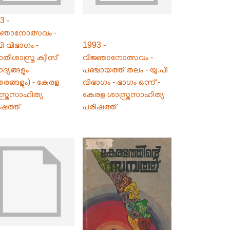
3 -
ജ്ഞാനോത്സവം -
പി വിഭാഗം -
1993 -
ോതിശാസ്ത്ര ക്വിസ്
വിജ്ഞാനോത്സവം -
ദ്യങ്ങളും
പഞ്ചായത്ത് തലം - യു.പി
തരങ്ങളും) - കേരള
വിഭാഗം - ഭാഗം ഒന്ന് -
്ത്രസാഹിത്യ
കേരള ശാസ്ത്രസാഹിത്യ
ഷത്ത്
പരിഷത്ത്