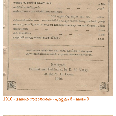
1910 - മലങ്കര സഭാതാരക - പുസ്തകം 6 - ലക്കം 9