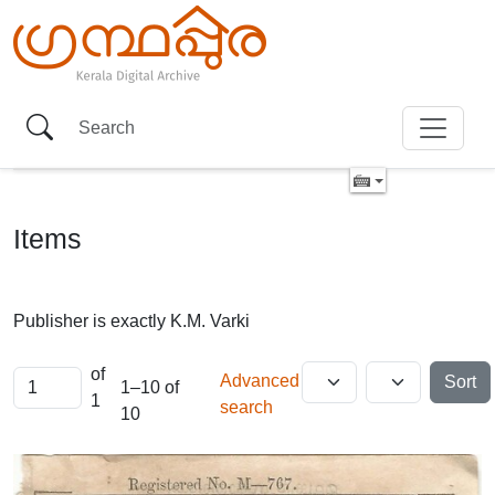
Items
Publisher is exactly
K.M. Varki
of
Advanced
Sort
1–10 of
1
search
10