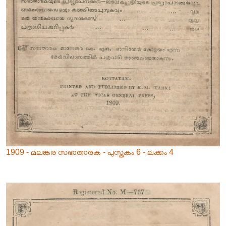
1909 - മലങ്കര സഭാതാരക - പുസ്തകം 6 - ലക്കം 4