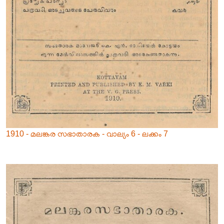
1910 - മലങ്കര സഭാതാരക - വാല്യം 6 - ലക്കം 7