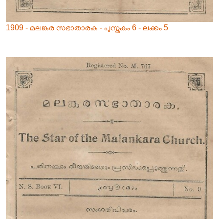
1909 - മലങ്കര സഭാതാരക - പുസ്തകം 6 - ലക്കം 5