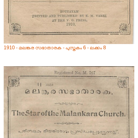
1910 - മലങ്കര സഭാതാരക - പുസ്തകം 6 - ലക്കം 8