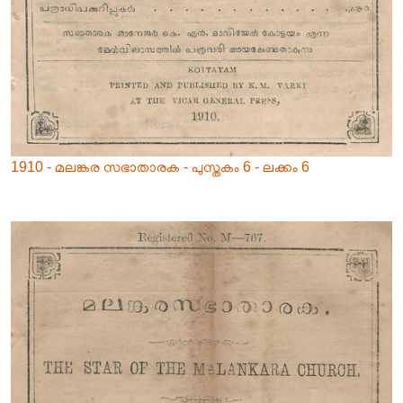
1910 - മലങ്കര സഭാതാരക - പുസ്തകം 6 - ലക്കം 6