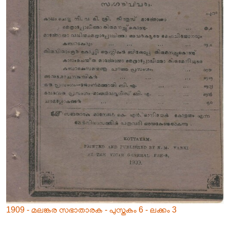
1909 - മലങ്കര സഭാതാരക - പുസ്തകം 6 - ലക്കം 3