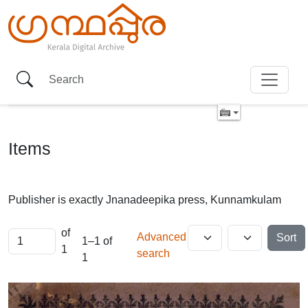
Items
Publisher is exactly
Jnanadeepika press, Kunnamkulam
of
Advanced
Sort
1–1 of
1
search
1