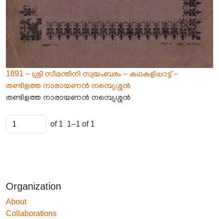
1891 – ശ്രീ സീമന്തിനി സ്വയം‌ബരം – കഥകളിപ്പാട്ട് –
തണ്ടിളത്ത നാരായണൻ നമ്പ്യെശ്ശൻ
തണ്ടിളത്ത നാരായണൻ നമ്പ്യെശ്ശൻ
of 1
1–1 of 1
Organization
About
Collaborations