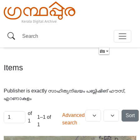
Items
Publisher is exactly
സാഹിത്യനിലയം പബ്ലിഷിങ് ഹൗസ്,
എറണാകുളം
of
Advanced
Sort
1–1 of
1
search
1