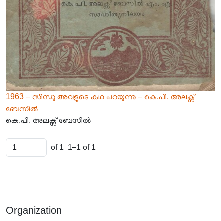
1963 – സിന്ധു അവളുടെ കഥ പറയുന്നു – കെ.പി. അലക്സ്
ബേസിൽ
കെ.പി. അലക്സ് ബേസിൽ
of 1
1–1 of 1
Organization