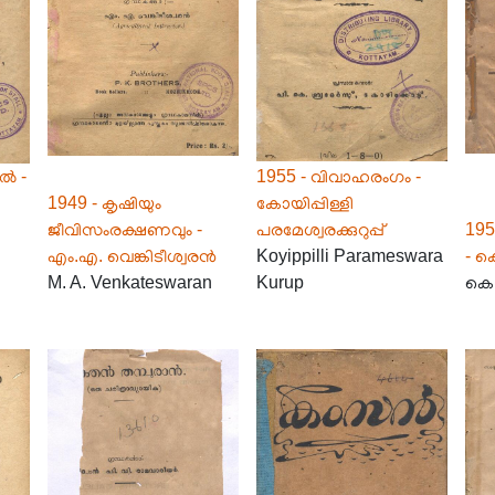
ൽ -
1955 - വിവാഹരംഗം -
1949 - കൃഷിയും
കോയിപ്പിള്ളി
ജീവിസംരക്ഷണവും -
പരമേശ്വരക്കുറുപ്പ്
19
എം.എ. വെങ്കിടീശ്വരൻ
Koyippilli Parameswara
- 
M. A. Venkateswaran
Kurup
കെ