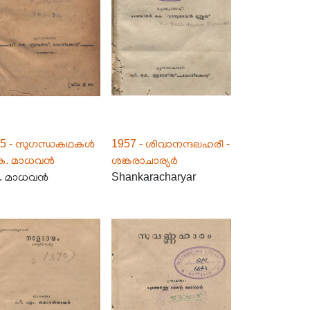
55 - സുഗന്ധകഥകൾ
1957 - ശിവാനന്ദലഹരീ -
കെ. മാധവൻ
ശങ്കരാചാര്യർ
. മാധവൻ
Shankaracharyar