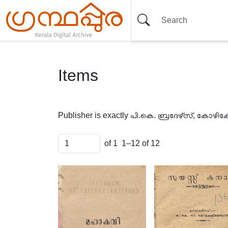
Items
Publisher is exactly
പി.കെ. ബ്രദേഴ്സ്, കോഴിക്
of 1
1–12 of 12