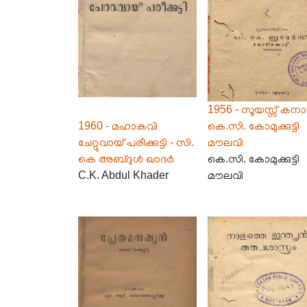
1956 - സൂയസ്സ് കനാ
1960 - മഹാകവി
കെ.സി. കോമുക്കുട്ടി
ചേറ്റുവായ് പരീക്കുട്ടി - സി.
മൗലവി
കെ അബ്ദുൾ ഖാദർ
കെ.സി. കോമുക്കുട്ടി
C.K. Abdul Khader
മൗലവി