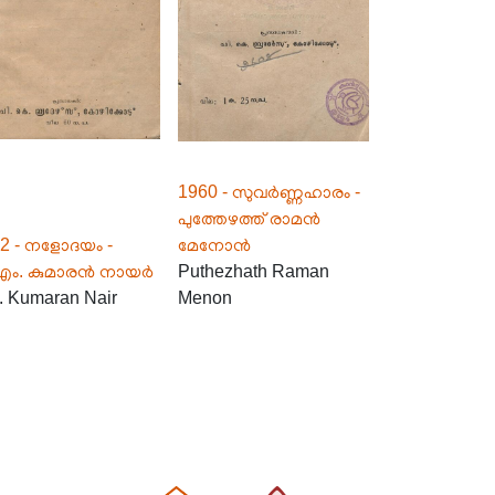
1960 - സുവർണ്ണഹാരം -
പുത്തേഴത്ത് രാമൻ
2 - നളോദയം -
മേനോൻ
.എം. കുമാരൻ നായർ
Puthezhath Raman
. Kumaran Nair
Menon