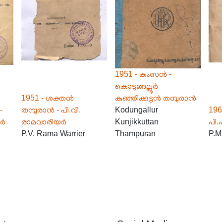
1951 - കംസൻ -
കൊടുങ്ങല്ലൂർ
1951 - ശക്തൻ
കുഞ്ഞിക്കുട്ടൻ തമ്പുരാൻ
-
തമ്പുരാൻ - പി.വി.
Kodungallur
196
യർ
രാമവാരിയർ
Kunjikkuttan
പി
P.V. Rama Warrier
Thampuran
P.M