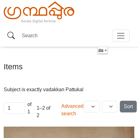
Items
Subject is exactly
vadakkan Pattukal
of
Advanced
Sort
1–2 of
1
search
2