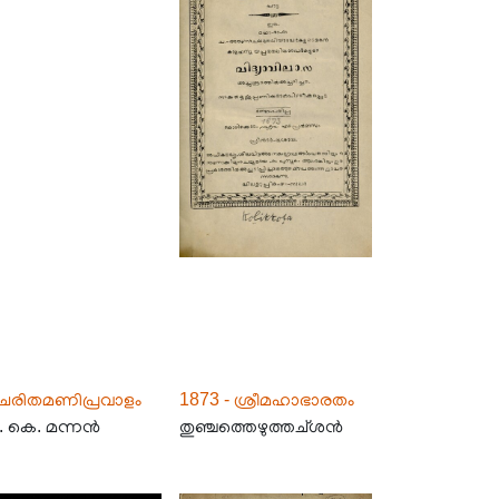
ചരിതമണിപ്രവാളം
1873 - ശ്രീമഹാഭാരതം
 കെ. മന്നൻ
തുഞ്ചത്തെഴുത്തച്ശൻ