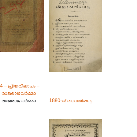
4 – പ്രിയവിലാപം –
 രാജരാജവർമ്മാ
 രാജരാജവർമ്മാ
1880-ശീലാവതിപ്പാട്ട