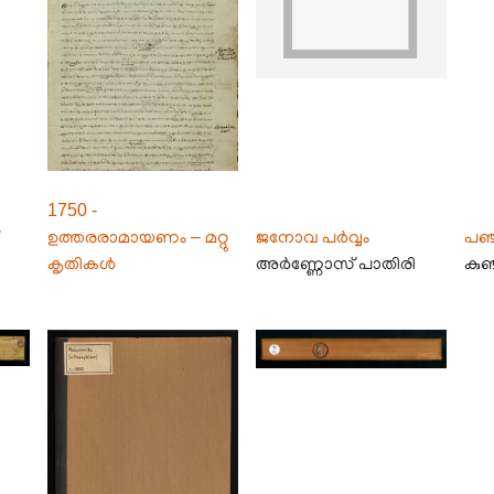
1750 -
ഉത്തരരാമായണം – മറ്റു
ജനോവ പർവ്വം
പഞ്ച
കൃതികൾ
അർണ്ണോസ് പാതിരി
കുഞ