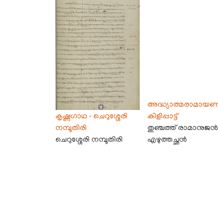
അദ്ധ്യാത്മരാമായ
കൃഷ്ണഗാഥ - ചെറുശ്ശേരി
കിളിപ്പാട്ട്
നമ്പൂതിരി
തുഞ്ചത്ത് രാമാനുജൻ
ചെറുശ്ശേരി നമ്പൂതിരി
എഴുത്തച്ഛൻ