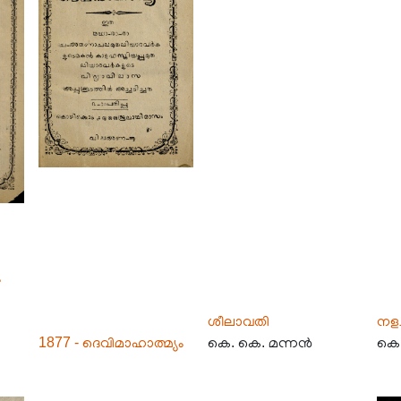
ം
ശീലാവതി
നള
1877 - ദെവിമാഹാത്മ്യം
കെ. കെ. മന്നൻ
കെ.