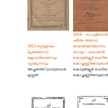
1919 – ഗോശ്രീശാദിത
ചരിതം അഥവാ
1921 ഒറ്റശ്ലോകം
രാമവർമ്മവിലാസം
(പ്രഥമഭാഗം)
കാവ്യം – മഹാകവി,
ക്രോഡീകരണവും
കൊടുങ്ങല്ലൂർ ചെറിയ
വ്യാഖ്യാനവും
കൊച്ചുണ്ണിത്തമ്പുരാ
അച്ചുതത്ത് വാസുദേവൻ
കൊടുങ്ങല്ലൂർ ചെറിയ
മൂസ്സത്
കൊച്ചുണ്ണിത്തമ്പുരാ