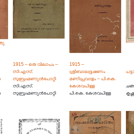
്യ
1915 – ഒരു വിലാപം –
1915 –
സി.എസ്.
ശ്രീബാലഭൂഷണം
പട്
ൻ
സുബ്രഹ്മണ്യൻപോറ്റി
മണിപ്രവാളം – പി.കെ.
സി.എസ്.
കേശവപിള്ള
ചങ്
ൻ
സുബ്രഹ്മണ്യൻപോറ്റി
പി.കെ. കേശവപിള്ള
കൃഷ