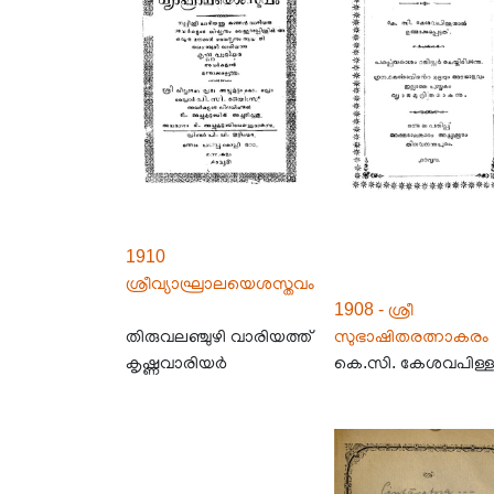
1910
ശ്രീവ്യാഘ്രാലയെശസ്തവം
1908 - ശ്രീ
തിരുവലഞ്ചുഴി വാരിയത്ത്
സുഭാഷിതരത്നാകരം
കൃഷ്ണവാരിയർ
കെ.സി. കേശവപിള്