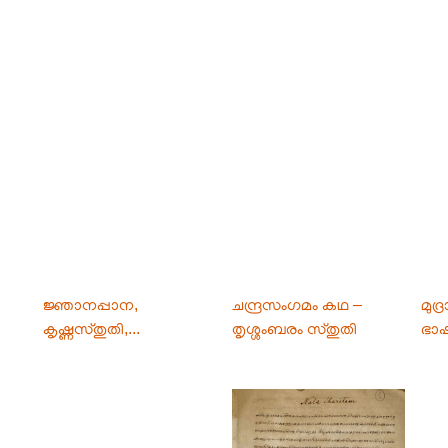
ജ്ഞാനപ്പാന,
ചന്ദ്രസംഗമം കഥ –
മുദ
കൃഷ്ണസ്തുതി,...
തൃശ്ശംബരം സ്തുതി
ഭാ