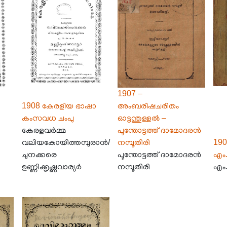
1907 –
1908 കേരളീയ ഭാഷാ
അംബരീഷചരിതം
കംസവധ ചം‌പു
ഓട്ടന്തുള്ളൽ –
കേരളവർമ്മ
പൂന്തോട്ടത്ത് ദാമോദരൻ
വലിയകോയിത്തമ്പുരാൻ/
നമ്പൂതിരി
190
ചുനക്കരെ
പൂന്തോട്ടത്ത് ദാമോദരൻ
എം.
ള
ഉണ്ണിക്കൃഷ്ണവാര്യർ
നമ്പൂതിരി
എം.