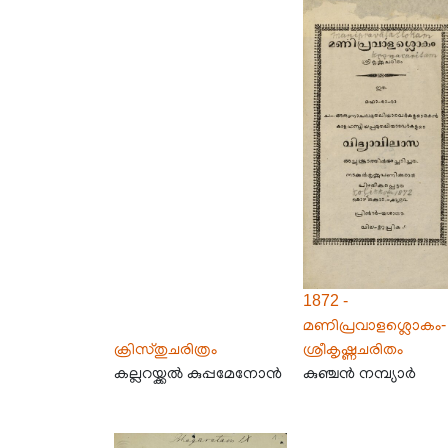
1872 -
മണിപ്രവാളശ്ലൊകം-
ക്രിസ്തുചരിത്രം
ശ്രീകൃഷ്ണചരിതം
കല്ലറയ്ക്കൽ കുപ്പമേനോൻ
കുഞ്ചൻ നമ്പ്യാർ