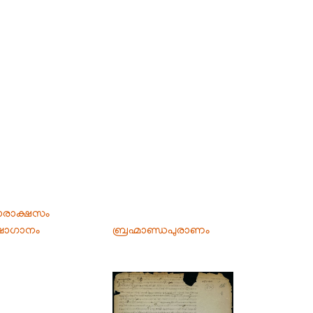
്രാരാക്ഷസം
ഷാഗാനം
ബ്രഹ്മാണ്ഡപുരാണം