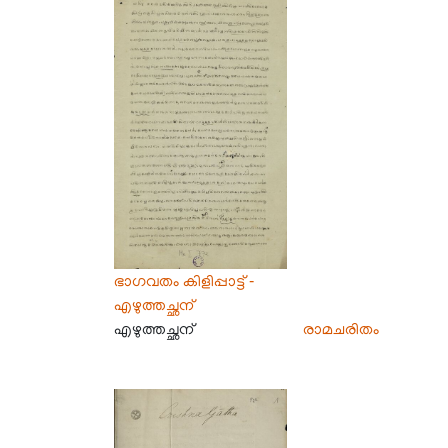
ഭാഗവതം കിളിപ്പാട്ട് -
എഴുത്തച്ഛന്‍
എഴുത്തച്ഛന്‍
രാമചരിതം