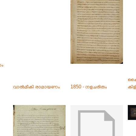
ണം
കൈ
വാൽമീകി രാമായണം
1850 - നളചരിതം
കിളിപ