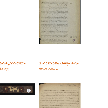
വല്യനവനീതം
മഹാഭാരതം ശല്യപർവ്വം
്പാട്ട്
സംക്ഷെപം