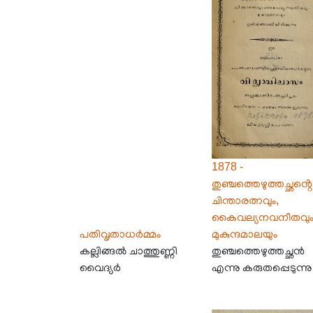
1878 -
തുഞ്ചത്തെഴുത്തച്ഛൻ്റെ
ചിന്താരത്നവും,
കൈവല്യനവനീതവു
പതിവൃതാധർമ്മം
മുകുന്ദമാലയും
കല്ലിങ്ങൽ ചാത്തുണ്ണി
തുഞ്ചത്തെഴുത്തച്ഛൻ
വൈദ്യർ
എന്നു കരുതപ്പെടുന്നു