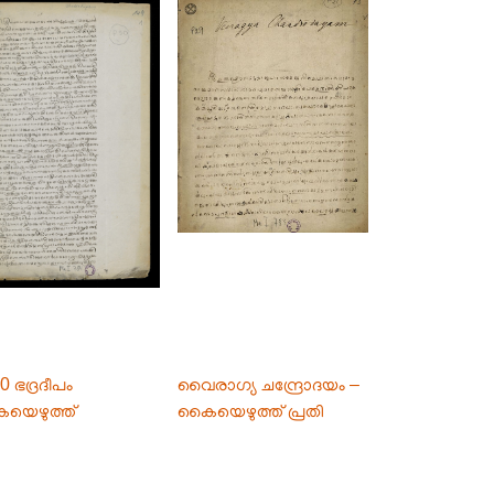
0 ഭദ്രദീപം
വൈരാഗ്യ ചന്ദ്രോദയം –
യെഴുത്ത്
കൈയെഴുത്ത് പ്രതി