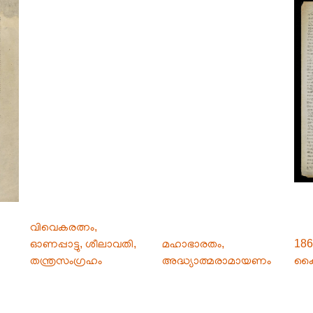
വിവെകരത്നം,
ഓണപ്പാട്ടു, ശീലാവതി,
മഹാഭാരതം,
186
തന്ത്രസംഗ്രഹം
അദ്ധ്യാത്മരാമായണം
കൈ