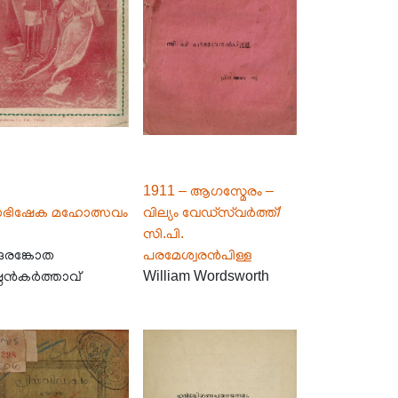
1911 – ആഗസ്മേരം –
ടാഭിഷേക മഹോത്സവം
വില്യം വേഡ്‌സ്‌വർത്ത്/
സി.പി.
ങരങ്കോത
പരമേശ്വരൻപിള്ള
്ണൻകർത്താവ്
William Wordsworth