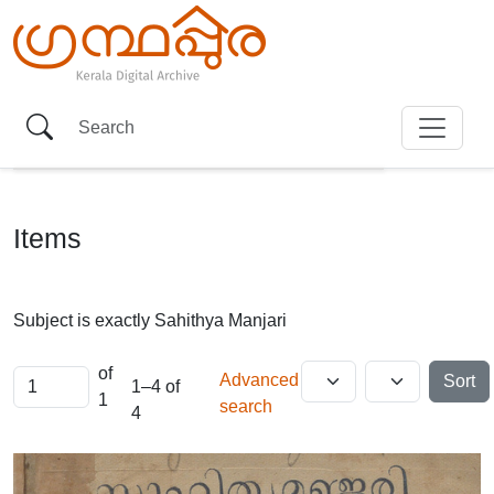
Items
Subject is exactly
Sahithya Manjari
of
Advanced
Sort
1–4 of
1
search
4