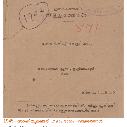
1945 - സാഹിത്യമഞ്ജരി ഏഴാം ഭാഗം - വള്ളത്തോൾ