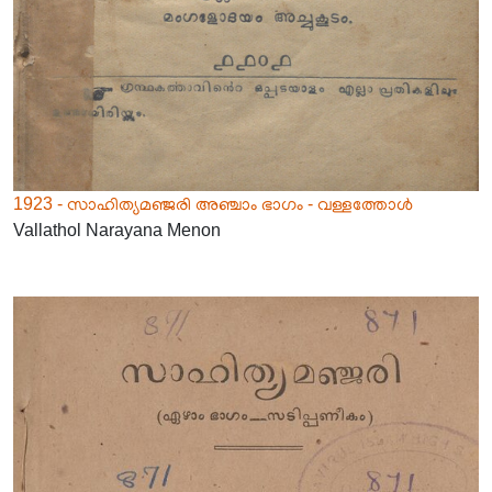
1923 - സാഹിത്യമഞ്ജരി അഞ്ചാം ഭാഗം - വള്ളത്തോൾ
Vallathol Narayana Menon