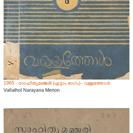
1965 - സാഹിത്യമഞ്ജരി (എട്ടാം ഭാഗം) - വള്ളത്തോൾ
Vallathol Narayana Menon