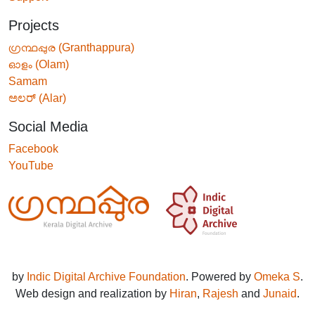
Projects
ഗ്രന്ഥപ്പുര (Granthappura)
ഓളം (Olam)
Samam
ಅಲರ್ (Alar)
Social Media
Facebook
YouTube
by
Indic Digital Archive Foundation
. Powered by
Omeka S
.
Web design and realization by
Hiran
,
Rajesh
and
Junaid
.